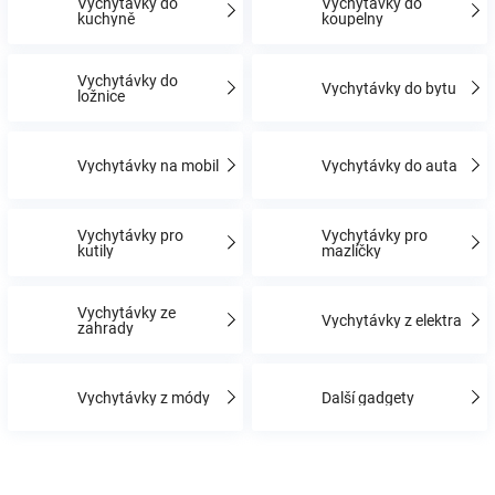
Vychytávky do
Vychytávky do
kuchyně
koupelny
Hračky
Vychytávky do
Vychytávky do bytu
ložnice
a
Vychytávky na mobil
Vychytávky do auta
zábava
pro
Vychytávky pro
Vychytávky pro
kutily
mazlíčky
děti
Vychytávky ze
Vychytávky z elektra
zahrady
Těhotenské
Vychytávky z módy
Další gadgety
oblečení
Novinky