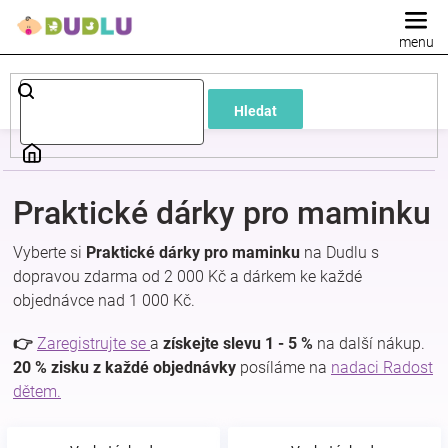
Přejít
na
obsah
Dětské
Hledat
a
kojenecké
Praktické dárky pro maminku
oblečení
Vyberte si
Praktické dárky pro maminku
na Dudlu s
dopravou zdarma od 2 000 Kč a dárkem ke každé
Pokojíček
objednávce nad 1 000 Kč.
a
👉
Zaregistrujte se
a
získejte slevu 1 - 5 %
na další nákup.
20 % zisku z každé objednávky
posíláme na
nadaci Radost
dětem.
kojenecká
výbava