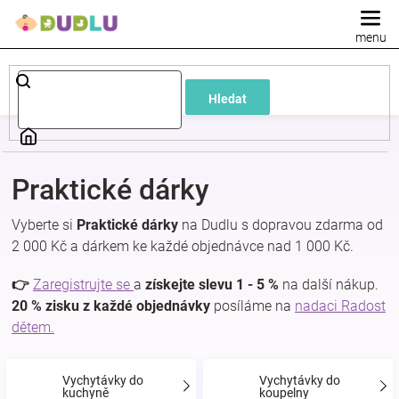
Přejít
na
obsah
Dětské
Hledat
a
kojenecké
Praktické dárky
oblečení
Vyberte si
Praktické dárky
na Dudlu s dopravou zdarma od
2 000 Kč a dárkem ke každé objednávce nad 1 000 Kč.
Pokojíček
👉
Zaregistrujte se
a
získejte slevu 1 - 5 %
na další nákup.
a
20 % zisku z každé objednávky
posíláme na
nadaci Radost
dětem.
kojenecká
Vychytávky do
Vychytávky do
kuchyně
koupelny
výbava