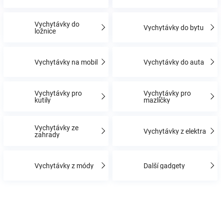
Vychytávky do
Hračky
Vychytávky do bytu
ložnice
a
Vychytávky na mobil
Vychytávky do auta
zábava
Vychytávky pro
Vychytávky pro
kutily
mazlíčky
pro
děti
Vychytávky ze
Vychytávky z elektra
zahrady
Těhotenské
Vychytávky z módy
Další gadgety
oblečení
Novinky