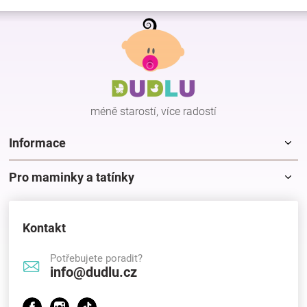
v
Z
l
á
á
p
d
a
a
c
t
í
í
p
méně starostí, více radostí
r
v
k
Informace
y
v
Pro maminky a tatínky
ý
p
i
s
Kontakt
u
Potřebujete poradit?
info@dudlu.cz