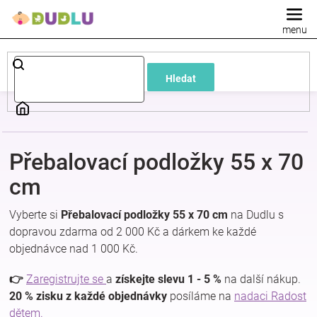
Přejít
na
obsah
Dětské
Hledat
a
kojenecké
Přebalovací podložky 55 x 70
oblečení
cm
Pokojíček
Vyberte si
Přebalovací podložky 55 x 70 cm
na Dudlu s
dopravou zdarma od 2 000 Kč a dárkem ke každé
a
objednávce nad 1 000 Kč.
kojenecká
👉
Zaregistrujte se
a
získejte slevu 1 - 5 %
na další nákup.
20 % zisku z každé objednávky
posíláme na
nadaci Radost
dětem.
výbava