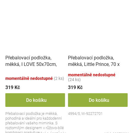
Přebalovací podložka,
Přebalovací podložka,
měkká, I LOVE 50x70cm,
měkká, Little Prince, 70 x
Nellys - bílá/růžová
50cm, bílá
momentálně nedostupné
momentálně nedostupné
(2 ks)
(24 ks)
319 Kč
319 Kč
Do košíku
Do košíku
Přebalovací podložka je měkká,
4994/5, W-92272701
pohodlná a ideální pro každodenní
přebalování vašeho miminka. S
roztomilým designem v růžovo-bílé
kombinaci poskytuje nejen komfort,