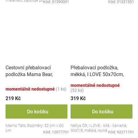
materiálu, zajišťuje pohodlí pro vaše
Kód:
31390001
Kód:
31321501
dítě při...
Cestovní přebalovací
Přebalovací podložka,
podložka Mama Bear,
měkká, I LOVE 50x70cm,
bílá/mátová
Nellys - bílá/červená
momentálně nedostupné
momentálně nedostupné
(1 ks)
(52 ks)
219 Kč
319 Kč
Do košíku
Do košíku
Mamo Tato, Rozměry: 32 cm x 60
Nellys ČR, I LOVE - bílá - červená,
cm
3047/8, měkká, rovná
Kód:
12077701
Kód:
92271701