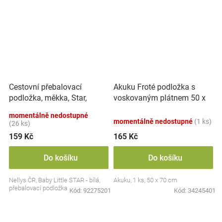
Cestovní přebalovací
Akuku Froté podložka s
podložka, měkka, Star,
voskovaným plátnem 50 x
Nellys, 60x40cm, bílá
70 cm - Autíčka ,
momentálně nedostupné
vícebarevné
momentálně nedostupné
(1 ks)
(26 ks)
159 Kč
165 Kč
Do košíku
Do košíku
Nellys ČR, Baby Little STAR - bílá,
Akuku, 1 ks, 50 x 70 cm
přebalovací podložka
Kód:
92275201
Kód:
34245401