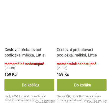
Cestovní přebalovací
Cestovní přebalovací
podložka, měkka, Little
podložka, měkká, Little
Prince, Nellys, 60x40cm,
Princess, Nellys, 60x40cm,
momentálně nedostupné
momentálně nedostupné
bílá, modrá
bílá, růžová
(30 ks)
(21 ks)
159 Kč
159 Kč
Do košíku
Do košíku
Nellys ČR, Little Prince - bílá -
Nellys ČR, Little Princess - bílá -
modrá, přebalovací podložka
růžová, přebalovací podložka
Kód:
92274501
Kód:
92274401