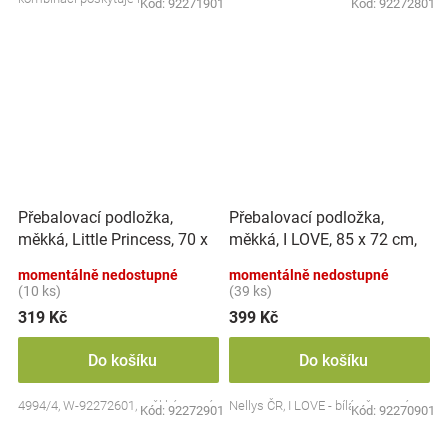
Kód:
92271901
Kód:
92272801
ale také...
Přebalovací podložka,
Přebalovací podložka,
měkká, Little Princess, 70 x
měkká, I LOVE, 85 x 72 cm,
50 cm, bílá, NELLYS
Nellys - bílá/červená
momentálně nedostupné
momentálně nedostupné
(10 ks)
(39 ks)
319 Kč
399 Kč
Do košíku
Do košíku
4994/4, W-92272601, měkká, rovná
Nellys ČR, I LOVE - bílá - červená
Kód:
92272901
Kód:
92270901