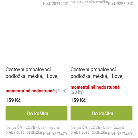
Nellys - česka značka
Kód:
20119201
Kód:
92274801
Cestovní přebalovací
Cestovní přebalovací
podložka, měkká, I Love,
podložka, měkká, I Love,
Nellys, 60x40cm,
Nellys, 60x40cm,
momentálně nedostupné
bílá/modrá
bílá/růžová
momentálně nedostupné
(8 ks)
(20 ks)
159 Kč
159 Kč
Do košíku
Do košíku
Nellys ČR, I LOVE - bílá - modrá,
Nellys ČR, I LOVE - bílá - růžová,
přebalovací podložka
přebalovací podložka
Kód:
92274701
Kód:
92274601