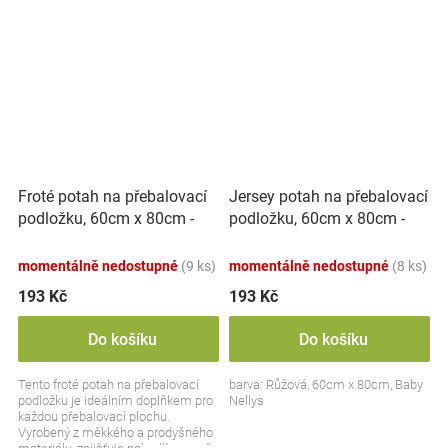
Froté potah na přebalovací
Jersey potah na přebalovací
podložku, 60cm x 80cm -
podložku, 60cm x 80cm -
modrá
růžový
momentálně nedostupné
(9 ks)
momentálně nedostupné
(8 ks)
193 Kč
193 Kč
Do košíku
Do košíku
Tento froté potah na přebalovací
barva: Růžová, 60cm x 80cm, Baby
podložku je ideálním doplňkem pro
Nellys
každou přebalovací plochu.
Vyrobený z měkkého a prodyšného