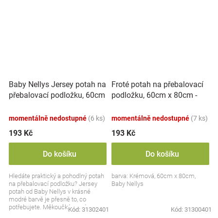
Baby Nellys Jersey potah na
Froté potah na přebalovací
přebalovací podložku, 60cm
podložku, 60cm x 80cm -
x 80cm - modrý
krémová
momentálně nedostupné
(6 ks)
momentálně nedostupné
(7 ks)
193 Kč
193 Kč
Do košíku
Do košíku
Hledáte praktický a pohodlný potah
barva: Krémová, 60cm x 80cm,
na přebalovací podložku? Jersey
Baby Nellys
potah od Baby Nellys v krásné
modré barvě je přesně to, co
potřebujete. Měkoučký, snadno
Kód:
31302401
Kód:
31300401
pratelný a šetrný k...