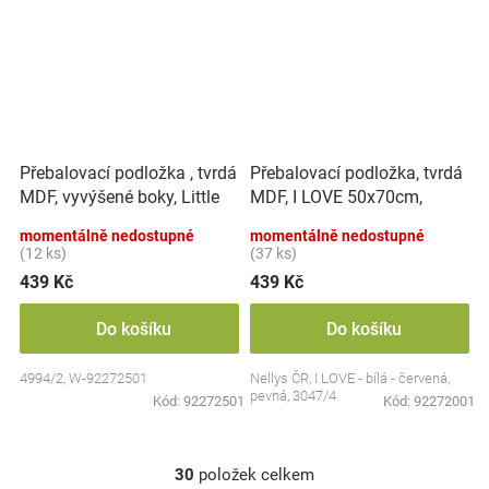
Přebalovací podložka , tvrdá
Přebalovací podložka, tvrdá
MDF, vyvýšené boky, Little
MDF, I LOVE 50x70cm,
Princess, 50 x 70cm, bílá,
Nellys - bílá/červená
momentálně nedostupné
momentálně nedostupné
Nellys
(12 ks)
(37 ks)
439 Kč
439 Kč
Do košíku
Do košíku
4994/2, W-92272501
Nellys ČR, I LOVE - bílá - červená,
pevná, 3047/4
Kód:
92272501
Kód:
92272001
30
položek celkem
O