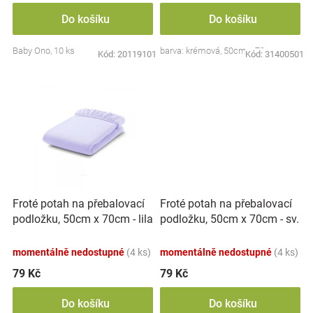
Značky
Do košíku
Do košíku
Baby Ono, 10 ks
barva: krémová, 50cm x 70cm
Blog
Kód:
20119101
Kód:
31400501
Hračkářství
Přihlášení
Froté potah na přebalovací
Froté potah na přebalovací
podložku, 50cm x 70cm - sv.
podložku, 50cm x 70cm - lila
růžové
momentálně nedostupné
(4 ks)
momentálně nedostupné
(4 ks)
79 Kč
79 Kč
Do košíku
Do košíku