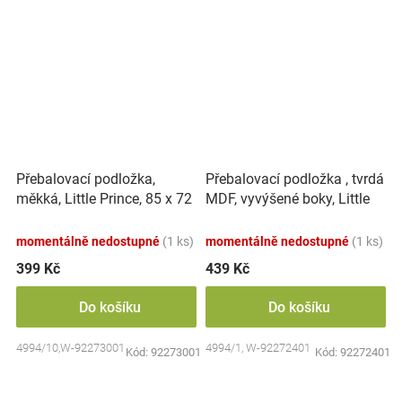
Přebalovací podložka,
Přebalovací podložka , tvrdá
měkká, Little Prince, 85 x 72
MDF, vyvýšené boky, Little
cm, bílá, Nellys
Prince, 50 x 70cm, bílá,
Nellys
momentálně nedostupné
(1 ks)
momentálně nedostupné
(1 ks)
399 Kč
439 Kč
Do košíku
Do košíku
4994/10,W-92273001
4994/1, W-92272401
Kód:
92273001
Kód:
92272401