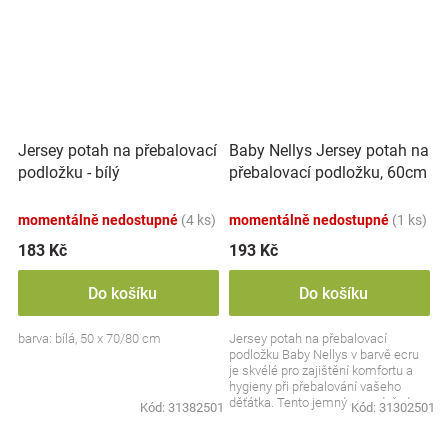
Baby Nellys Jersey potah na
Jersey potah na přebalovací
přebalovací podložku, 60cm
podložku - bílý
x 80cm - ecru
momentálně nedostupné
(4 ks)
momentálně nedostupné
(1 ks)
183 Kč
193 Kč
Do košíku
Do košíku
barva: bílá, 50 x 70/80 cm
Jersey potah na přebalovací
podložku Baby Nellys v barvě ecru
je skvélé pro zajištění komfortu a
hygieny při přebalování vašeho
děťátka. Tento jemný a prodyšný
Kód:
31382501
Kód:
31302501
materiál...