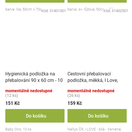
barva: lila, 50cm x 70cm
barva: sv. růžová, 50cm x 70cm
Kód:
31401501
Kód:
31402501
Hygienická podložka na
Cestovní přebalovací
přebalování 90 x 60 cm - 10
podložka, měkká, I Love,
ks, BabyOno
Nellys, 60x40cm, bílá/
momentálně nedostupné
momentálně nedostupné
červena
(12 ks)
(26 ks)
151 Kč
159 Kč
Do košíku
Do košíku
Baby Ono, 10 ks
Nellys ČR, I LOVE - bílá - červená,