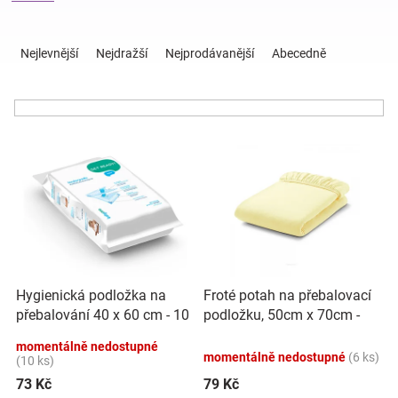
Ř
Hračky
a
Nejlevnější
Nejdražší
Nejprodávanější
Abecedně
z
e
a
n
í
zábava
V
p
ý
r
pro
p
o
i
d
s
u
děti
p
k
r
t
Těhotenské
o
ů
Hygienická podložka na
Froté potah na přebalovací
d
přebalování 40 x 60 cm - 10
podložku, 50cm x 70cm -
u
oblečení
ks, BabyOno
krémový
k
momentálně nedostupné
momentálně nedostupné
(6 ks)
t
(10 ks)
Novinky
ů
73 Kč
79 Kč