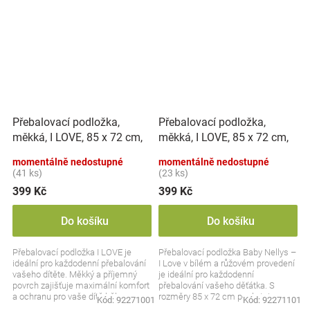
Přebalovací podložka,
Přebalovací podložka,
měkká, I LOVE, 85 x 72 cm,
měkká, I LOVE, 85 x 72 cm,
Nellys - bílá/modrá
Nellys - bílá/pink
momentálně nedostupné
momentálně nedostupné
(41 ks)
(23 ks)
399 Kč
399 Kč
Do košíku
Do košíku
Přebalovací podložka I LOVE je
Přebalovací podložka Baby Nellys –
ideální pro každodenní přebalování
I Love v bílém a růžovém provedení
vašeho dítěte. Měkký a příjemný
je ideální pro každodenní
povrch zajišťuje maximální komfort
přebalování vašeho děťátka. S
a ochranu pro vaše dítě během
rozměry 85 x 72 cm poskytuje
Kód:
92271001
Kód:
92271101
každé...
dostatek prostoru a...