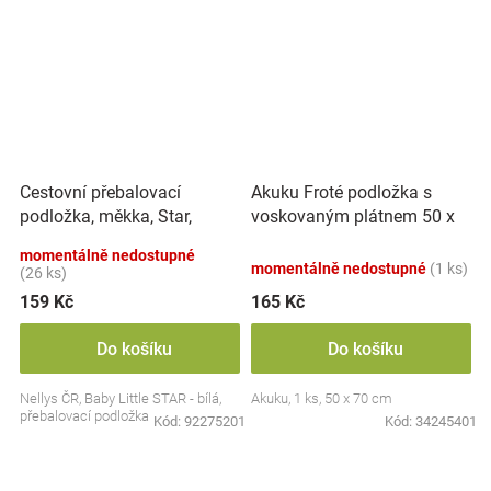
Cestovní přebalovací
Akuku Froté podložka s
podložka, měkka, Star,
voskovaným plátnem 50 x
Nellys, 60x40cm, bílá
70 cm - Autíčka ,
momentálně nedostupné
vícebarevné
momentálně nedostupné
(1 ks)
(26 ks)
159 Kč
165 Kč
Do košíku
Do košíku
Nellys ČR, Baby Little STAR - bílá,
Akuku, 1 ks, 50 x 70 cm
přebalovací podložka
Kód:
92275201
Kód:
34245401