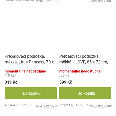
Kód:
92271901
Kód:
92272801
ale také...
Přebalovací podložka,
Přebalovací podložka,
měkká, Little Princess, 70 x
měkká, I LOVE, 85 x 72 cm,
50 cm, bílá, NELLYS
Nellys - bílá/červená
momentálně nedostupné
momentálně nedostupné
(10 ks)
(39 ks)
319 Kč
399 Kč
Do košíku
Do košíku
4994/4, W-92272601, měkká, rovná
Nellys ČR, I LOVE - bílá - červená
Kód:
92272901
Kód:
92270901