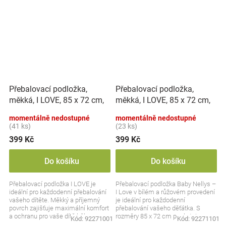
Přebalovací podložka,
Přebalovací podložka,
měkká, I LOVE, 85 x 72 cm,
měkká, I LOVE, 85 x 72 cm,
Nellys - bílá/modrá
Nellys - bílá/pink
momentálně nedostupné
momentálně nedostupné
(41 ks)
(23 ks)
399 Kč
399 Kč
Do košíku
Do košíku
Přebalovací podložka I LOVE je
Přebalovací podložka Baby Nellys –
ideální pro každodenní přebalování
I Love v bílém a růžovém provedení
vašeho dítěte. Měkký a příjemný
je ideální pro každodenní
povrch zajišťuje maximální komfort
přebalování vašeho děťátka. S
a ochranu pro vaše dítě během
rozměry 85 x 72 cm poskytuje
Kód:
92271001
Kód:
92271101
každé...
dostatek prostoru a...