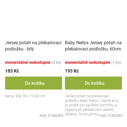
Baby Nellys Jersey potah na
Jersey potah na přebalovací
přebalovací podložku, 60cm
podložku - bílý
x 80cm - ecru
momentálně nedostupné
(4 ks)
momentálně nedostupné
(1 ks)
183 Kč
193 Kč
Do košíku
Do košíku
barva: bílá, 50 x 70/80 cm
Jersey potah na přebalovací
podložku Baby Nellys v barvě ecru
je skvélé pro zajištění komfortu a
hygieny při přebalování vašeho
děťátka. Tento jemný a prodyšný
Kód:
31382501
Kód:
31302501
materiál...