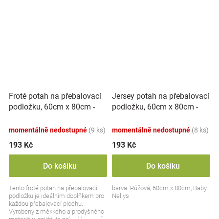
Froté potah na přebalovací
Jersey potah na přebalovací
podložku, 60cm x 80cm -
podložku, 60cm x 80cm -
modrá
růžový
momentálně nedostupné
(9 ks)
momentálně nedostupné
(8 ks)
193 Kč
193 Kč
Do košíku
Do košíku
Tento froté potah na přebalovací
barva: Růžová, 60cm x 80cm, Baby
podložku je ideálním doplňkem pro
Nellys
každou přebalovací plochu.
Vyrobený z měkkého a prodyšného