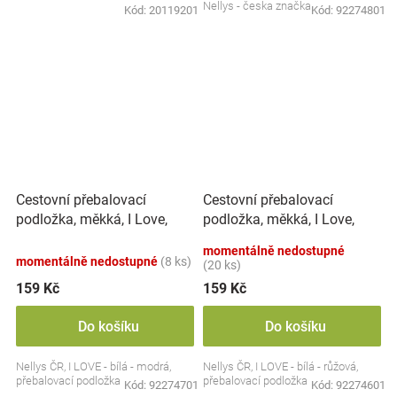
Nellys - česka značka
Kód:
20119201
Kód:
92274801
Cestovní přebalovací
Cestovní přebalovací
podložka, měkká, I Love,
podložka, měkká, I Love,
Nellys, 60x40cm,
Nellys, 60x40cm,
momentálně nedostupné
bílá/modrá
bílá/růžová
momentálně nedostupné
(8 ks)
(20 ks)
159 Kč
159 Kč
Do košíku
Do košíku
Nellys ČR, I LOVE - bílá - modrá,
Nellys ČR, I LOVE - bílá - růžová,
přebalovací podložka
přebalovací podložka
Kód:
92274701
Kód:
92274601