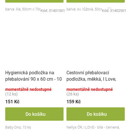
barva: lila, 50cm x 70cm
barva: sv. růžová, 50cm x 70cm
Kód:
31401501
Kód:
31402501
Hygienická podložka na
Cestovní přebalovací
přebalování 90 x 60 cm - 10
podložka, měkká, I Love,
ks, BabyOno
Nellys, 60x40cm, bílá/
momentálně nedostupné
momentálně nedostupné
červena
(12 ks)
(26 ks)
151 Kč
159 Kč
Do košíku
Do košíku
Baby Ono, 10 ks
Nellys ČR, I LOVE - bílá - červená,