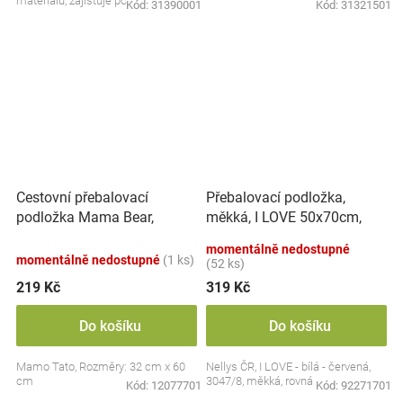
materiálu, zajišťuje pohodlí pro vaše
Kód:
31390001
Kód:
31321501
dítě při...
Cestovní přebalovací
Přebalovací podložka,
podložka Mama Bear,
měkká, I LOVE 50x70cm,
bílá/mátová
Nellys - bílá/červená
momentálně nedostupné
momentálně nedostupné
(1 ks)
(52 ks)
219 Kč
319 Kč
Do košíku
Do košíku
Mamo Tato, Rozměry: 32 cm x 60
Nellys ČR, I LOVE - bílá - červená,
cm
3047/8, měkká, rovná
Kód:
12077701
Kód:
92271701