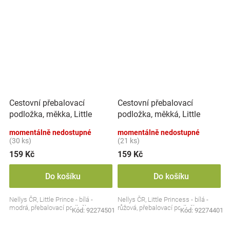
Cestovní přebalovací
Cestovní přebalovací
podložka, měkka, Little
podložka, měkká, Little
Prince, Nellys, 60x40cm,
Princess, Nellys, 60x40cm,
momentálně nedostupné
momentálně nedostupné
bílá, modrá
bílá, růžová
(30 ks)
(21 ks)
159 Kč
159 Kč
Do košíku
Do košíku
Nellys ČR, Little Prince - bílá -
Nellys ČR, Little Princess - bílá -
modrá, přebalovací podložka
růžová, přebalovací podložka
Kód:
92274501
Kód:
92274401