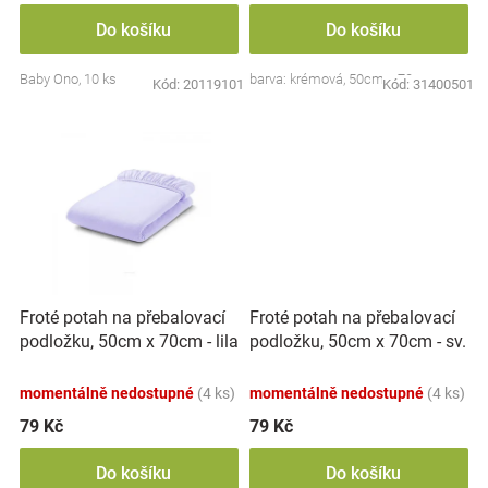
Značky
Do košíku
Do košíku
Baby Ono, 10 ks
barva: krémová, 50cm x 70cm
Blog
Kód:
20119101
Kód:
31400501
Hračkářství
Přihlášení
Froté potah na přebalovací
Froté potah na přebalovací
podložku, 50cm x 70cm - sv.
podložku, 50cm x 70cm - lila
růžové
momentálně nedostupné
(4 ks)
momentálně nedostupné
(4 ks)
79 Kč
79 Kč
Do košíku
Do košíku