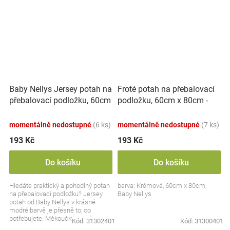
Baby Nellys Jersey potah na
Froté potah na přebalovací
přebalovací podložku, 60cm
podložku, 60cm x 80cm -
x 80cm - modrý
krémová
momentálně nedostupné
(6 ks)
momentálně nedostupné
(7 ks)
193 Kč
193 Kč
Do košíku
Do košíku
Hledáte praktický a pohodlný potah
barva: Krémová, 60cm x 80cm,
na přebalovací podložku? Jersey
Baby Nellys
potah od Baby Nellys v krásné
modré barvě je přesně to, co
potřebujete. Měkoučký, snadno
Kód:
31302401
Kód:
31300401
pratelný a šetrný k...