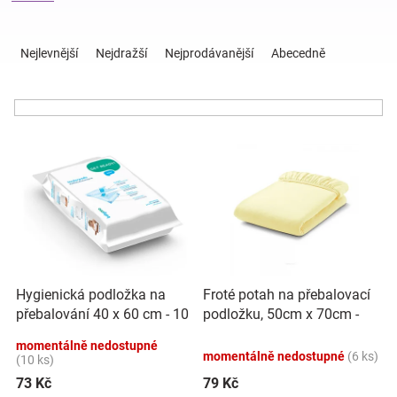
Ř
Hračky
a
Nejlevnější
Nejdražší
Nejprodávanější
Abecedně
z
e
a
n
í
zábava
V
p
ý
r
pro
p
o
i
d
s
u
děti
p
k
r
t
Těhotenské
o
ů
Hygienická podložka na
Froté potah na přebalovací
d
přebalování 40 x 60 cm - 10
podložku, 50cm x 70cm -
u
oblečení
ks, BabyOno
krémový
k
momentálně nedostupné
momentálně nedostupné
(6 ks)
t
(10 ks)
Novinky
ů
73 Kč
79 Kč