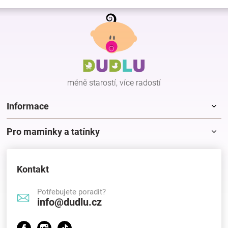
v
Z
l
á
á
p
d
a
a
c
t
í
í
p
méně starostí, více radostí
r
v
k
Informace
y
v
Pro maminky a tatínky
ý
p
i
s
Kontakt
u
Potřebujete poradit?
info@dudlu.cz