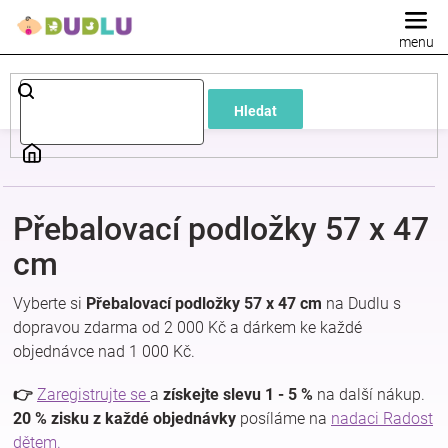
Přejít
na
obsah
Dětské
Hledat
a
kojenecké
Přebalovací podložky 57 x 47
oblečení
cm
Pokojíček
Vyberte si
Přebalovací podložky 57 x 47 cm
na Dudlu s
dopravou zdarma od 2 000 Kč a dárkem ke každé
a
objednávce nad 1 000 Kč.
kojenecká
👉
Zaregistrujte se
a
získejte slevu 1 - 5 %
na další nákup.
20 % zisku z každé objednávky
posíláme na
nadaci Radost
dětem.
výbava