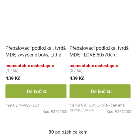
Přebalovací podložka , tvrdá
Přebalovací podložka, tvrdá
MDF, vyvýšené boky, Little
MDF, I LOVE 50x70cm,
Princess, 50 x 70cm, bílá,
Nellys - bílá/červená
momentálně nedostupné
momentálně nedostupné
Nellys
(12 ks)
(37 ks)
439 Kč
439 Kč
Do košíku
Do košíku
4994/2, W-92272501
Nellys ČR, I LOVE - bílá - červená,
pevná, 3047/4
Kód:
92272501
Kód:
92272001
30
položek celkem
O