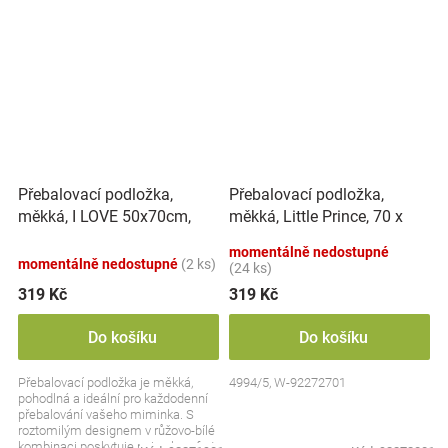
Přebalovací podložka,
Přebalovací podložka,
měkká, I LOVE 50x70cm,
měkká, Little Prince, 70 x
Nellys - bílá/růžová
50cm, bílá
momentálně nedostupné
momentálně nedostupné
(2 ks)
(24 ks)
319 Kč
319 Kč
Do košíku
Do košíku
Přebalovací podložka je měkká,
4994/5, W-92272701
pohodlná a ideální pro každodenní
přebalování vašeho miminka. S
roztomilým designem v růžovo-bílé
kombinaci poskytuje nejen komfort,