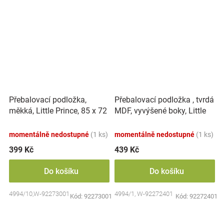
Přebalovací podložka,
Přebalovací podložka , tvrdá
měkká, Little Prince, 85 x 72
MDF, vyvýšené boky, Little
cm, bílá, Nellys
Prince, 50 x 70cm, bílá,
Nellys
momentálně nedostupné
(1 ks)
momentálně nedostupné
(1 ks)
399 Kč
439 Kč
Do košíku
Do košíku
4994/10,W-92273001
4994/1, W-92272401
Kód:
92273001
Kód:
92272401