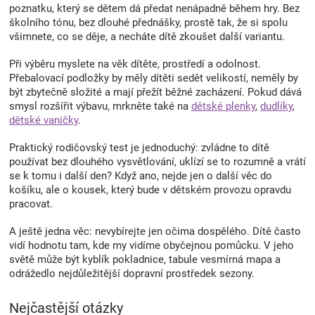
poznatku, který se dětem dá předat nenápadně během hry. Bez
ý
školního tónu, bez dlouhé přednášky, prostě tak, že si spolu
p
všimnete, co se děje, a necháte dítě zkoušet další variantu.
i
s
Při výběru myslete na věk dítěte, prostředí a odolnost.
u
Přebalovací podložky by měly dítěti sedět velikostí, neměly by
být zbytečně složité a mají přežít běžné zacházení. Pokud dává
smysl rozšířit výbavu, mrkněte také na
dětské plenky
,
dudlíky
,
dětské vaničky
.
Praktický rodičovský test je jednoduchý: zvládne to dítě
používat bez dlouhého vysvětlování, uklízí se to rozumně a vrátí
se k tomu i další den? Když ano, nejde jen o další věc do
košíku, ale o kousek, který bude v dětském provozu opravdu
pracovat.
A ještě jedna věc: nevybírejte jen očima dospělého. Dítě často
vidí hodnotu tam, kde my vidíme obyčejnou pomůcku. V jeho
světě může být kyblík pokladnice, tabule vesmírná mapa a
odrážedlo nejdůležitější dopravní prostředek sezony.
Nejčastější otázky