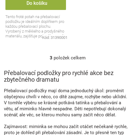
Do košíku
Tento froté potah na přebalovací
podložku je ideálním doplňkem pro
každou přebalovací plochu.
Vyrobený z měkkého a prodyšného
materiálu, zajišťuje pohodlí pro vaše
Kód:
31390001
dítě při...
3
položek celkem
O
v
l
Přebalovací podložky pro rychlé akce bez
á
zbytečného dramatu
d
a
Přebalovací podložky mají doma jednoduchý úkol: proměnit
c
obyčejnou chvíli v něco, co dítě zaujme, rozhýbe nebo uklidní.
í
V tomhle výběru se krásně potkává tatínka u přebalování a
p
větu, ať miminko hlavně nespadne. Děti nepotřebují dokonalý
r
scénář, ale věc, se kterou mohou samy začít něco dělat.
v
k
Zajímavost: miminka se mohou začít otáčet nečekaně rychle,
y
proto je dohled při přebalování zásadní. Je to přesně ten typ
v