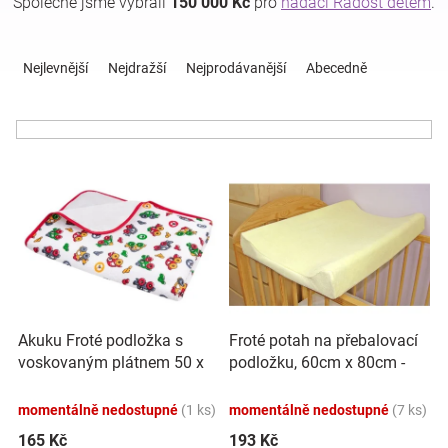
Společně jsme vybrali
150 000 Kč
pro
nadaci Radost dětem
.
Ř
Hračky
a
Nejlevnější
Nejdražší
Nejprodávanější
Abecedně
z
a
e
n
í
zábava
V
p
ý
r
pro
p
o
i
d
děti
s
u
p
k
r
t
Těhotenské
o
ů
Akuku Froté podložka s
Froté potah na přebalovací
d
voskovaným plátnem 50 x
podložku, 60cm x 80cm -
oblečení
u
70 cm - Autíčka ,
krémová
k
vícebarevné
momentálně nedostupné
(1 ks)
momentálně nedostupné
(7 ks)
t
Novinky
ů
165 Kč
193 Kč