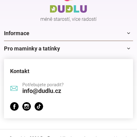
t
í
méně starostí, více radostí
Informace
Pro maminky a tatínky
Kontakt
Potřebujete poradit?
info@dudlu.cz