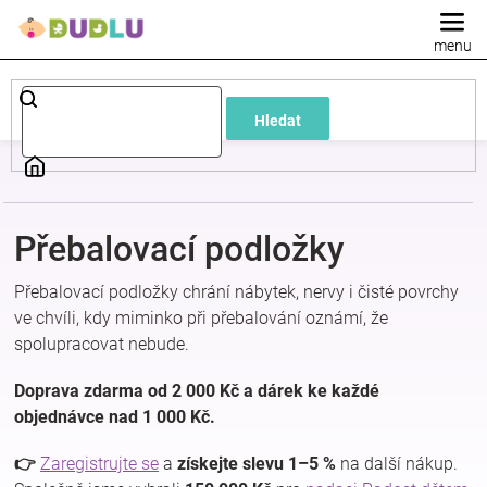
Přejít
na
obsah
Dětské
Hledat
a
kojenecké
Přebalovací podložky
oblečení
Přebalovací podložky chrání nábytek, nervy i čisté povrchy
Pokojíček
ve chvíli, kdy miminko při přebalování oznámí, že
spolupracovat nebude.
a
Doprava zdarma od 2 000 Kč a dárek ke každé
objednávce nad 1 000 Kč.
kojenecká
👉
Zaregistrujte se
a
získejte slevu 1–5 %
na další nákup.
výbava