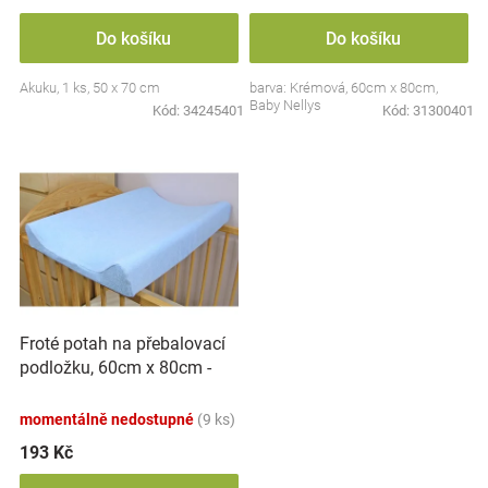
Značky
Do košíku
Do košíku
Blog
Akuku, 1 ks, 50 x 70 cm
barva: Krémová, 60cm x 80cm,
Baby Nellys
Kód:
34245401
Kód:
31300401
Hračkářství
Přihlášení
Froté potah na přebalovací
podložku, 60cm x 80cm -
modrá
momentálně nedostupné
(9 ks)
193 Kč