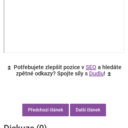
⏫ Potřebujete zlepšit pozice v
SEO
a hledáte
zpětné odkazy? Spojte síly s
Dudlu
! ⏫
Předchozí článek
Další článek