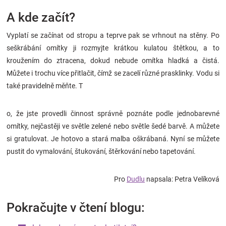
A kde začít?
Vyplatí se začínat od stropu a teprve pak se vrhnout na stěny. Po
seškrábání omítky ji rozmyjte krátkou kulatou štětkou, a to
kroužením do ztracena, dokud nebude omítka hladká a čistá.
Můžete i trochu více přitlačit, čímž se zacelí různé prasklinky. Vodu si
také pravidelně měňte. T
o, že jste provedli činnost správně poznáte podle jednobarevné
omítky, nejčastěji ve světle zelené nebo světle šedé barvě. A můžete
si gratulovat. Je hotovo a stará malba oškrábaná. Nyní se můžete
pustit do vymalování, štukování, štěrkování nebo tapetování.
Pro
Dudlu
napsala: Petra Velíková
Pokračujte v čtení blogu: