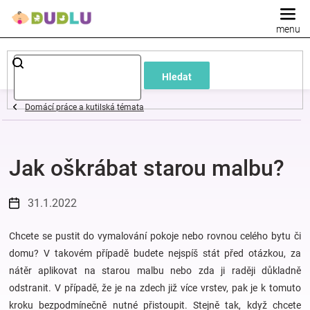
Přejít
na
obsah
Dětské
Hledat
a
Domácí práce a kutilská témata
kojenecké
Jak oškrábat starou malbu?
oblečení
Pokojíček
31.1.2022
a
Chcete se pustit do vymalování pokoje nebo rovnou celého bytu či
domu? V takovém případě budete nejspíš stát před otázkou, za
nátěr aplikovat na starou malbu nebo zda ji raději důkladně
kojenecká
odstranit. V případě, že je na zdech již více vrstev, pak je k tomuto
kroku bezpodmínečně nutné přistoupit. Stejně tak, když chcete
výbava