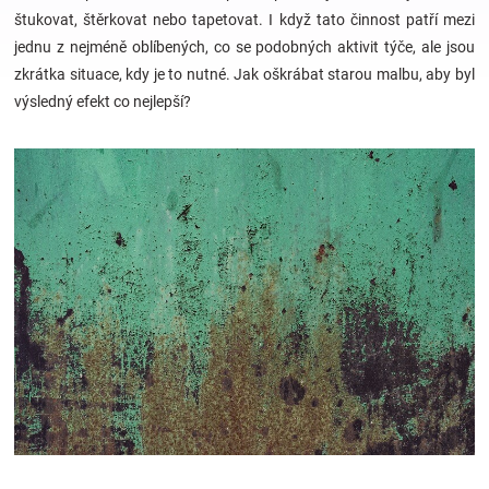
štukovat, štěrkovat nebo tapetovat. I když tato činnost patří mezi
jednu z nejméně oblíbených, co se podobných aktivit týče, ale jsou
Hračky
zkrátka situace, kdy je to nutné. Jak oškrábat starou malbu, aby byl
výsledný efekt co nejlepší?
a
zábava
pro
děti
Těhotenské
oblečení
Novinky