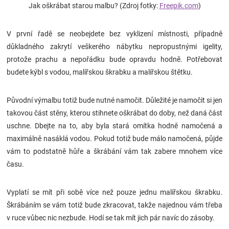
Jak oškrábat starou malbu? (Zdroj fotky:
Freepik.com
)
Značky
V první řadě se neobejdete bez vyklizení místnosti, případně
Blog
důkladného zakrytí veškerého nábytku nepropustnými igelity,
protože prachu a nepořádku bude opravdu hodně. Potřebovat
Hračkářství
budete kýbl s vodou, malířskou škrabku a malířskou štětku.
Přihlášení
Původní výmalbu totiž bude nutné namočit. Důležité je namočit si jen
takovou část stěny, kterou stihnete oškrábat do doby, než daná část
uschne. Dbejte na to, aby byla stará omítka hodně namočená a
maximálně nasáklá vodou. Pokud totiž bude málo namočená, půjde
vám to podstatně hůře a škrábání vám tak zabere mnohem více
času.
Vyplatí se mít při sobě více než pouze jednu malířskou škrabku.
Škrábáním se vám totiž bude zkracovat, takže najednou vám třeba
v ruce vůbec nic nezbude. Hodí se tak mít jich pár navíc do zásoby.