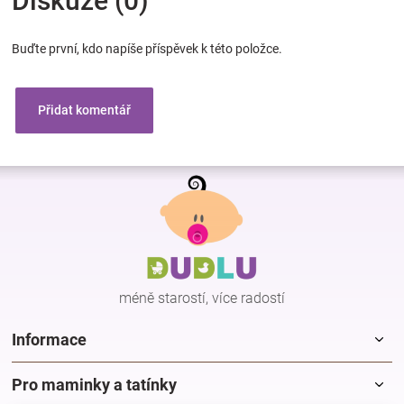
Diskuze (0)
Buďte první, kdo napíše příspěvek k této položce.
Přidat komentář
Z
á
p
a
t
í
méně starostí, více radostí
Informace
Pro maminky a tatínky