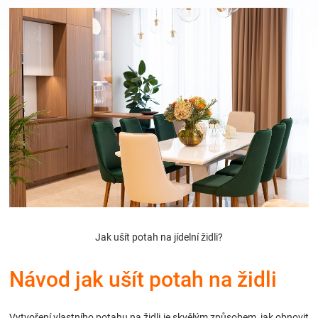
Hračky
a
zábava
pro
děti
Těhotenské
Jak ušít potah na jídelní židli?
oblečení
Návod jak ušít potah na židli
Novinky
Vytvoření vlastního potahu na židli je skvělým způsobem, jak obnovit