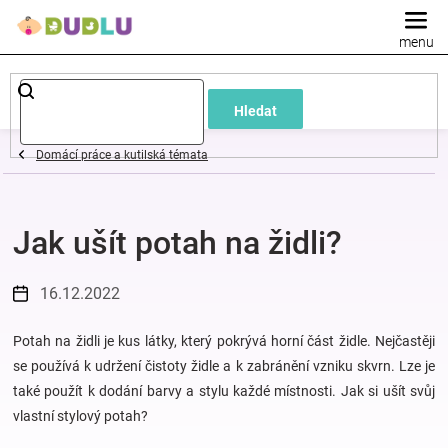
Přejít
na
obsah
Dětské
Hledat
a
Domácí práce a kutilská témata
kojenecké
Jak ušít potah na židli?
oblečení
Pokojíček
16.12.2022
a
Potah na židli je kus látky, který pokrývá horní část židle. Nejčastěji
se používá k udržení čistoty židle a k zabránění vzniku skvrn. Lze je
také použít k dodání barvy a stylu každé místnosti. Jak si ušít svůj
kojenecká
vlastní stylový potah?
výbava