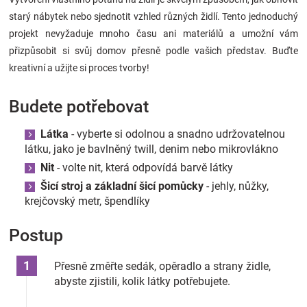
Značky
starý nábytek nebo sjednotit vzhled různých židlí. Tento jednoduchý
projekt nevyžaduje mnoho času ani materiálů a umožní vám
Blog
přizpůsobit si svůj domov přesně podle vašich představ. Buďte
kreativní a užijte si proces tvorby!
Hračkářství
Budete potřebovat
Přihlášení
Látka
- vyberte si odolnou a snadno udržovatelnou
látku, jako je bavlněný twill, denim nebo mikrovlákno
Nit
- volte nit, která odpovídá barvě látky
Šicí stroj a základní šicí pomůcky
- jehly, nůžky,
krejčovský metr, špendlíky
Postup
Přesně změřte sedák, opěradlo a strany židle,
abyste zjistili, kolik látky potřebujete.