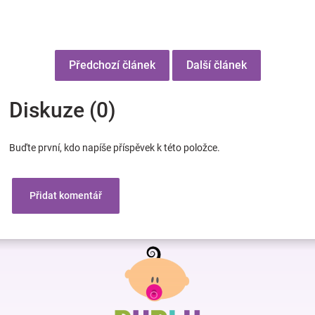
Předchozí článek
Další článek
Diskuze (0)
Buďte první, kdo napíše příspěvek k této položce.
Přidat komentář
Z
á
p
a
t