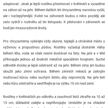
adaptovat. Jinak je lepší rostlinu přezimovat v květináči a vysadíme
Značky
na záhon až na jaře. Během dalších let chryzantémy narostou vyšší,
ale i rozčepýřenější. Kvést na záhonech budou o něco později, ale
Blog
zato vydrží v rozkvětu až do listopadu. K pěstování v záhonech se
hodí jen mrazuvzdorné druhy.
Hračkářství
Pro chryzantémy vybírejte vždy slunné, teplejší a chráněné místo s
Přihlášení
výživnou a propustnou půdou. Rostliny vyžadují dostatek vláhy
během léta, voda se však nesmí dostávat na listy. Na jaře a v létě
přihnojujte jednou až dvakrát měsíčně speciálním hnojivem. Suché
odkvetlé stonky je lepší odstranit až na jaře. Během zimy jim budou
sloužit jako zimní ochrana. Během zimních měsíců je zakryjte
mulčovací kůrou nebo suchým listím, aby nepromrzly. Na jaře listí
nebo kůru odstraňte a sestříhejte je na výšku 10 cm nad zemí.
Rostliny v květináčích po odkvětu a zaschnutí listů zkraťte na 10 až
15 cm, důkladně zalejte a nepřihnojujte. Umístěte je na chladné