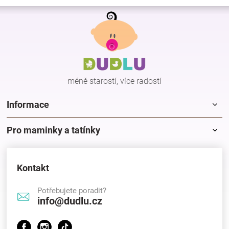
Z
á
p
a
t
í
méně starostí, více radostí
Informace
Pro maminky a tatínky
Kontakt
Potřebujete poradit?
info@dudlu.cz