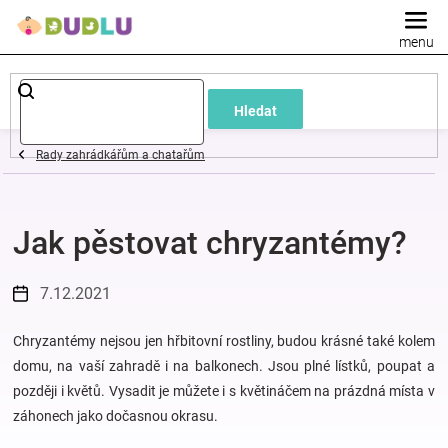
Přejít
na
obsah
Dětské
Hledat
a
Rady zahrádkářům a chatařům
kojenecké
Jak pěstovat chryzantémy?
oblečení
Pokojíček
7.12.2021
a
Chryzantémy nejsou jen hřbitovní rostliny, budou krásné také kolem
domu, na vaší zahradě i na balkonech. Jsou plné lístků, poupat a
později i květů. Vysadit je můžete i s květináčem na prázdná místa v
kojenecká
záhonech jako dočasnou okrasu.
výbava