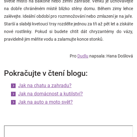
světlé místo na balkoně nebo zimní zahradě. Venku je uchovávejte
na dobře chráněném místě blízko stěny domu. Během zimy lehce
zalévejte. Ideální období pro rozmnožování nebo zmlazení je na jaře.
Starší a slaběji kvetoucí trsy rozdělte jednou za tři až pět let a získáte
nové rostlinky. Pokud si budete chtít dát chryzantémy do vázy,
pravidelně jim měňte vodu a zalamujte konce stonků.
Pro
Dudlu
napsala: Hana Došlová
Pokračujte v čtení blogu:
Jak na chatu a zahradu?
Jak na domácnost a kutilství?
Jak na auto a moto svět?