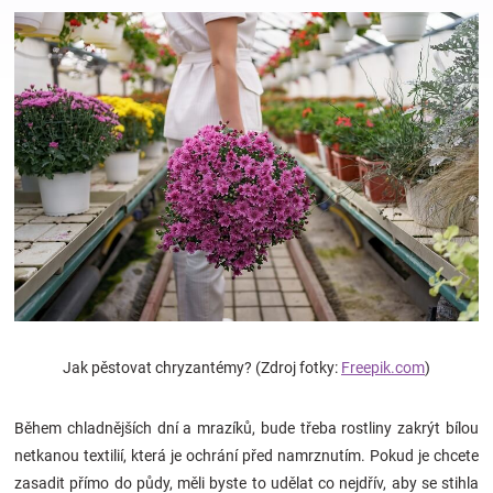
Hračky
a
zábava
pro
děti
Těhotenské
Jak pěstovat chryzantémy? (Zdroj fotky:
Freepik.com
)
oblečení
Během chladnějších dní a mrazíků, bude třeba rostliny zakrýt bílou
netkanou textilií, která je ochrání před namrznutím. Pokud je chcete
Novinky
zasadit přímo do půdy, měli byste to udělat co nejdřív, aby se stihla