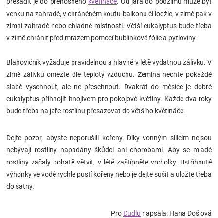
přesadit je do přenosného
květináče
. Od jara do podzimu může být
venku na zahradě, v chráněném koutu balkonu či lodžie, v zimě pak v
zimní zahradě nebo chladné místnosti. Větší eukalyptus bude třeba
v zimě chránit před mrazem pomocí bublinkové fólie a pytloviny.
Blahovičník vyžaduje pravidelnou a hlavně v létě vydatnou zálivku. V
zimě zálivku omezte dle teploty vzduchu. Zemina nechte pokaždé
slabě vyschnout, ale ne přeschnout. Dvakrát do měsíce je dobré
eukalyptus přihnojit hnojivem pro pokojové květiny. Každé dva roky
bude třeba na jaře rostlinu přesazovat do většího květináče.
Dejte pozor, abyste neporušili kořeny. Díky vonným silicím nejsou
nebývají rostliny napadány škůdci ani chorobami. Aby se mladé
rostliny začaly bohatě větvit, v létě zaštípněte vrcholky. Ustřihnuté
výhonky ve vodě rychle pustí kořeny nebo je dejte sušit a uložte třeba
do šatny.
Pro
Dudlu
napsala: Hana Došlová