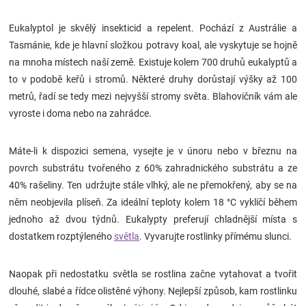
Značky
Eukalyptol je skvělý insekticid a repelent. Pochází z Austrálie a
Tasmánie, kde je hlavní složkou potravy koal, ale vyskytuje se hojně
Blog
na mnoha místech naší země. Existuje kolem 700 druhů eukalyptů a
to v podobě keřů i stromů. Některé druhy dorůstají výšky až 100
Hračkářství
metrů, řadí se tedy mezi nejvyšší stromy světa. Blahovičník vám ale
vyroste i doma nebo na zahrádce.
Přihlášení
Máte-li k dispozici semena, vysejte je v únoru nebo v březnu na
povrch substrátu tvořeného z 60% zahradnického substrátu a ze
40% rašeliny. Ten udržujte stále vlhký, ale ne přemokřený, aby se na
něm neobjevila plíseň. Za ideální teploty kolem 18 °C vyklíčí během
jednoho až dvou týdnů. Eukalypty preferují chladnější místa s
dostatkem rozptýleného
světla
. Vyvarujte rostlinky přímému slunci.
Naopak při nedostatku světla se rostlina začne vytahovat a tvořit
dlouhé, slabé a řídce olistěné výhony. Nejlepší způsob, kam rostlinku