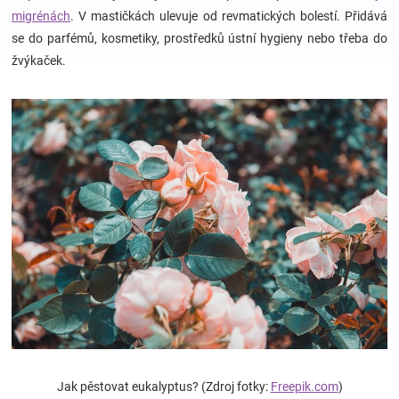
migrénách
. V mastičkách ulevuje od revmatických bolestí. Přidává
se do parfémů, kosmetiky, prostředků ústní hygieny nebo třeba do
Hračky
žvýkaček.
a
zábava
pro
děti
Těhotenské
oblečení
Novinky
Jak pěstovat eukalyptus? (Zdroj fotky:
Freepik.com
)