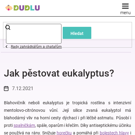
Přejít
na
obsah
Dětské
Hledat
a
Rady zahrádkářům a chatařům
kojenecké
Jak pěstovat eukalyptus?
oblečení
Pokojíček
7.12.2021
a
Blahovičník neboli eukalyptus je tropická rostlina s intenzivní
mentolovo-citrónovou vůní. Její silice zvaná eukalyptol má
blahodárný vliv na horní cesty dýchací i při léčbě astmatu. Působí i
kojenecká
proti
spalničkám
, spále, oparům i křečím. Díky antiseptickému účinku
se používá na rány. Snižuje
horečku
a pomáhá při
bolestech hlavy
i
výbava