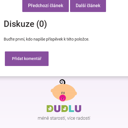
Předchozí článek
Další článek
Diskuze (0)
Buďte první, kdo napíše příspěvek k této položce.
Přidat komentář
Z
á
p
a
t
í
méně starostí, více radostí