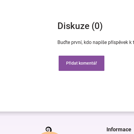
Diskuze (0)
Buďte první, kdo napíše příspěvek k 
Přidat komentář
Z
á
p
Informace