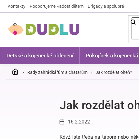
Přejít
Kontakty
Podporujeme Radost dětem
Brigády a spolupráce
Nej
na
obsah
Dětské a kojenecké oblečení
Pokojíček a kojenecká
Domů
Rady zahrádkářům a chatařům
Jak rozdělat oheň?
Jak rozdělat o
16.2.2022
Když jste třeba na táboře nebo něk