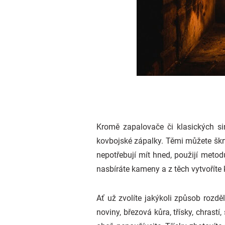
Kromě zapalovače či klasických si
kovbojské zápalky. Těmi můžete škrtn
nepotřebují mít hned, použijí metodu
nasbíráte kameny a z těch vytvoříte 
Ať už zvolíte jakýkoli způsob rozd
noviny, březová kůra, třísky, chrastí