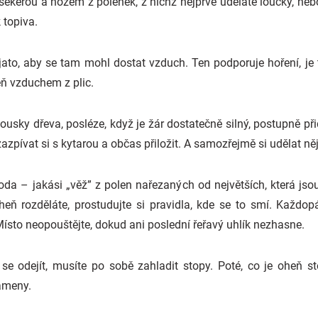
sekerou a nožem z polének, z nichž nejprve uděláte loučky, nebo
 topiva.
to, aby se tam mohl dostat vzduch. Ten podporuje hoření, je tu
eň vzduchem z plic.
sky dřeva, posléze, když je žár dostatečně silný, postupně přid
 zazpívat si s kytarou a občas přiložit. A samozřejmě si udělat 
a – jakási „věž” z polen nařezaných od největších, která jsou
heň rozděláte, prostudujte si pravidla, kde se to smí. Každ
Místo neopouštějte, dokud ani poslední řeřavý uhlík nezhasne.
e se odejít, musíte po sobě zahladit stopy. Poté, co je oheň s
kameny.