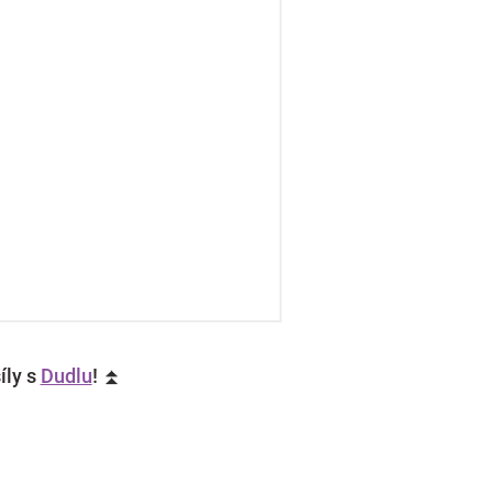
íly s
Dudlu
! ⏫