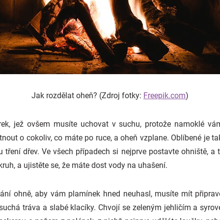
Jak rozdělat oheň? (Zdroj fotky:
Freepik.com
)
rek, jež ovšem musíte uchovat v suchu, protože namoklé vám 
out o cokoliv, co máte po ruce, a oheň vzplane. Oblíbené je tak
 tření dřev. Ve všech případech si nejprve postavte ohniště, a t
kruh, a ujistěte se, že máte dost vody na uhašení.
ělání ohně, aby vám plamínek hned neuhasl, musíte mít připrav
, suchá tráva a slabé klacíky. Chvojí se zeleným jehličím a syro