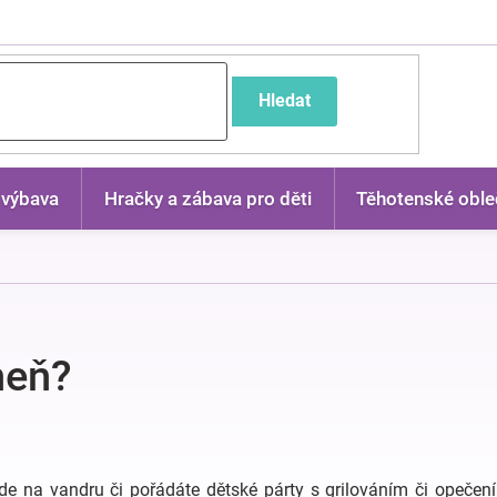
častější dotazy
Hledat
 výbava
Hračky a zábava pro děti
Těhotenské oble
heň?
de na vandru či pořádáte dětské párty s grilováním či opečením