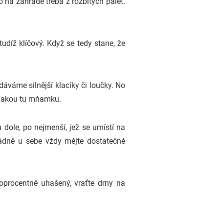
 na zahradě třeba z rozbitých palet.
díž klíčový. Když se tedy stane, že
áváme silnější klacíky či loučky. No
nějakou tu mňamku.
 dole, po nejmenší, jež se umístí na
opádně u sebe vždy mějte dostatečné
toprocentně uhašený, vraťte drny na