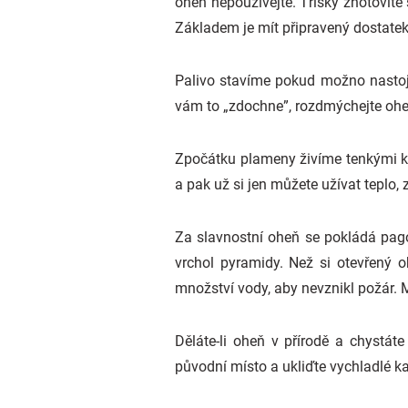
oheň nepoužívejte. Třísky zhotovíte 
Základem je mít připravený dostatek
Palivo stavíme pokud možno nastoja
vám to „zdochne”, rozdmýchejte oh
Zpočátku plameny živíme tenkými kou
a pak už si jen můžete užívat teplo,
Za slavnostní oheň se pokládá pagod
vrchol pyramidy. Než si otevřený o
množství vody, aby nevznikl požár. 
Děláte-li oheň v přírodě a chystát
původní místo a ukliďte vychladlé 