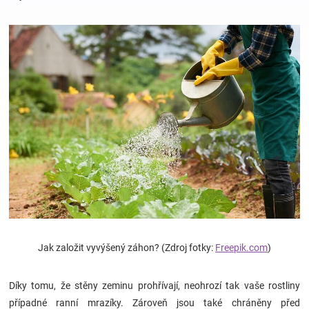
Hračky
a
zábava
pro
děti
Těhotenské
Jak založit vyvýšený záhon? (Zdroj fotky:
Freepik.com
)
oblečení
Díky tomu, že stěny zeminu prohřívají, neohrozí tak vaše rostliny
Novinky
případné ranní mrazíky. Zároveň jsou také chráněny před