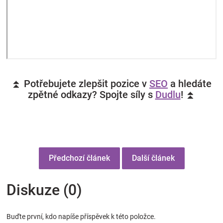
⏫ Potřebujete zlepšit pozice v
SEO
a hledáte
zpětné odkazy? Spojte síly s
Dudlu
! ⏫
Předchozí článek
Další článek
Diskuze (0)
Buďte první, kdo napíše příspěvek k této položce.