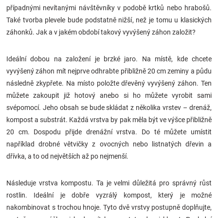
případnými nevítanými návštěvníky v podobě krtků nebo hrabošů.
Značky
Také tvorba plevele bude podstatně nižší, než je tomu u klasických
záhonků. Jak a v jakém období takový vyvýšený záhon založit?
Blog
Ideální dobou na založení je brzké jaro. Na místě, kde chcete
Hračkářství
vyvýšený záhon mít nejprve odhrabte přibližně 20 cm zeminy a půdu
následně zkypřete. Na místo položte dřevěný vyvýšený záhon. Ten
Přihlášení
můžete zakoupit již hotový anebo si ho můžete vyrobit sami
svépomocí. Jeho obsah se bude skládat z několika vrstev – drenáž,
kompost a substrát. Každá vrstva by pak měla být ve výšce přibližně
20 cm. Dospodu přijde drenážní vrstva. Do té můžete umístit
například drobné větvičky z ovocných nebo listnatých dřevin a
dřívka, a to od největších až po nejmenší.
Následuje vrstva kompostu. Ta je velmi důležitá pro správný růst
rostlin. Ideální je dobře vyzrálý kompost, který je možné
nakombinovat s trochou hnoje. Tyto dvě vrstvy postupně doplňujte,