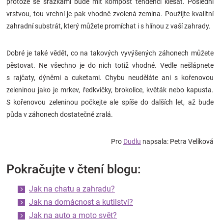
protože se srážkami bude mít kompost tendenci klesat. Poslední
vrstvou, tou vrchní je pak vhodně zvolená zemina. Použijte kvalitní
zahradní substrát, který můžete promíchat i s hlínou z vaší zahrady.
Dobré je také vědět, co na takových vyvýšených záhonech můžete
pěstovat. Ne všechno je do nich totiž vhodné. Vedle nešlápnete
s rajčaty, dýněmi a cuketami. Chybu neuděláte ani s kořenovou
zeleninou jako je mrkev, ředkvičky, brokolice, květák nebo kapusta.
S kořenovou zeleninou počkejte ale spíše do dalších let, až bude
půda v záhonech dostatečně zralá.
Pro
Dudlu
napsala: Petra Velíková
Pokračujte v čtení blogu:
Jak na chatu a zahradu?
Jak na domácnost a kutilství?
Jak na auto a moto svět?