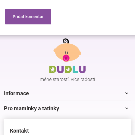
Přidat komentář
Z
á
p
a
t
í
méně starostí, více radostí
Informace
Pro maminky a tatínky
Kontakt