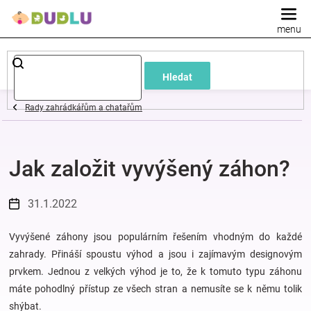
Přejít
na
obsah
Dětské
Hledat
a
Rady zahrádkářům a chatařům
kojenecké
Jak založit vyvýšený záhon?
oblečení
Pokojíček
31.1.2022
a
Vyvýšené záhony jsou populárním řešením vhodným do každé
zahrady. Přináší spoustu výhod a jsou i zajímavým designovým
prvkem. Jednou z velkých výhod je to, že k tomuto typu záhonu
kojenecká
máte pohodlný přístup ze všech stran a nemusíte se k němu tolik
shýbat.
výbava