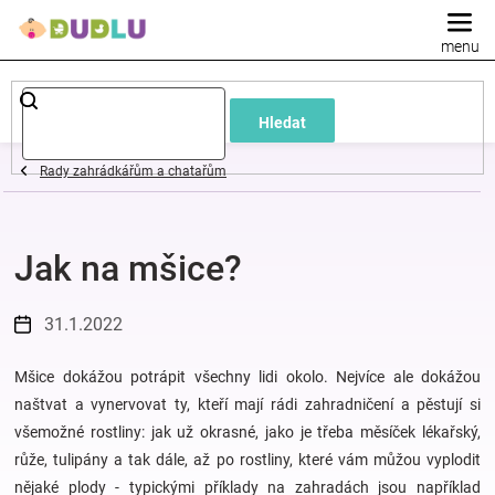
Přejít
na
obsah
Dětské
Hledat
a
Rady zahrádkářům a chatařům
kojenecké
Jak na mšice?
oblečení
Pokojíček
31.1.2022
a
Mšice dokážou potrápit všechny lidi okolo. Nejvíce ale dokážou
naštvat a vynervovat ty, kteří mají rádi zahradničení a pěstují si
všemožné rostliny: jak už okrasné, jako je třeba měsíček lékařský,
kojenecká
růže, tulipány a tak dále, až po rostliny, které vám můžou vyplodit
nějaké plody - typickými příklady na zahradách jsou například
výbava