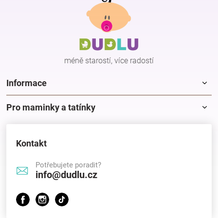
á
p
a
t
í
méně starostí, více radostí
Informace
Pro maminky a tatínky
Kontakt
Potřebujete poradit?
info@dudlu.cz