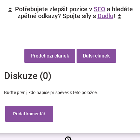
⏫ Potřebujete zlepšit pozice v
SEO
a hledáte
zpětné odkazy? Spojte síly s
Dudlu
! ⏫
Předchozí článek
Další článek
Diskuze (0)
Buďte první, kdo napíše příspěvek k této položce.
Přidat komentář
Z