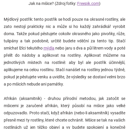
Jak na mšice? (Zdroj fotky:
Freepik.com
)
Značky
Mýdlový postřik: tento postřik se hodí pouze na okrasné rostliny, ale
Blog
zato nestojí prakticky nic a může si ho každý zahrádkář vyrobit
doma. Takže pokud pěstujete cokoliv okrasného jako pivoňky, růže,
Hračkářství
tulipány a tak podobně, určitě budete vděční za tento tip.
Stačí
smíchat lžíci tekutého
mýdla
nebo jaru s dva a půl litrem vody a poté
Přihlášení
přelít do nádoby a aplikovat na rostliny. Aplikovat můžeme na
jednotlivých místech na rostlině: aby byl ale postřik účinnější,
aplikujeme na celou rostlinu. Stačí nanášet na rostliny jednou týdně,
pokud je pěstujete venku a uvidíte, že výsledky se dostaví velmi brzo
a po mšicích nebude ani památky.
Afrikán (aksamitník) - druhou přírodní metodou, jak zatočit se
mšicemi je zaručeně afrikán, který působí na mšice jako velké
odpuzovadlo. Proto stačí, když afrikán (nebo-li aksamitník) vysadíte
přesně mezi ty rostliny, které chcete ochránit. Mšice se tak na vašich
rostlinách už jen těžko objeví a vy budete spokojení a konečně