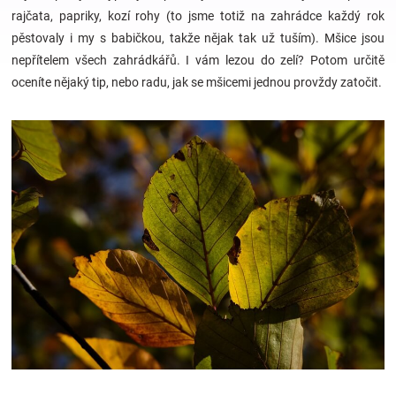
rajčata, papriky, kozí rohy (to jsme totiž na zahrádce každý rok
pěstovaly i my s babičkou, takže nějak tak už tuším).
Mšice jsou
Hračky
nepřítelem všech zahrádkářů. I vám lezou do zelí? Potom určitě
oceníte nějaký tip, nebo radu, jak se mšicemi jednou provždy zatočit.
a
zábava
pro
děti
Těhotenské
oblečení
Novinky