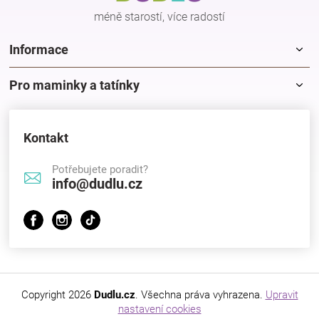
Značky
méně starostí, více radostí
Informace
Blog
Pro maminky a tatínky
Hračkářství
Přihlášení
Kontakt
Potřebujete poradit?
info@dudlu.cz
Copyright 2026
Dudlu.cz
. Všechna práva vyhrazena.
Upravit
nastavení cookies