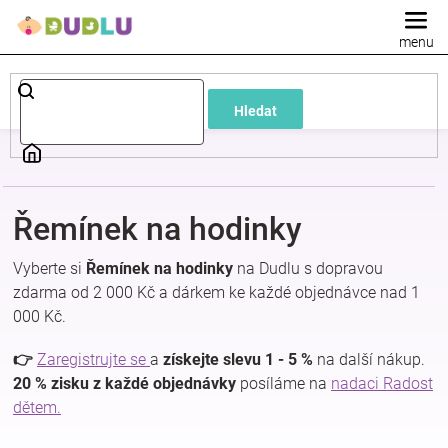
Přejít
na
obsah
Dětské
Hledat
a
kojenecké
Řemínek na hodinky
oblečení
Vyberte si
Řemínek na hodinky
na Dudlu s dopravou
Pokojíček
zdarma od 2 000 Kč a dárkem ke každé objednávce nad 1
000 Kč.
a
👉
Zaregistrujte se
a
získejte slevu 1 - 5 %
na další nákup.
20 % zisku z každé objednávky
posíláme na
nadaci Radost
kojenecká
dětem.
výbava