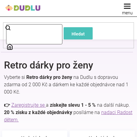
Přejít
na
obsah
Dětské
Hledat
a
kojenecké
Retro dárky pro ženy
oblečení
Vyberte si
Retro dárky pro ženy
na Dudlu s dopravou
zdarma od 2 000 Kč a dárkem ke každé objednávce nad 1
Pokojíček
000 Kč.
a
👉
Zaregistrujte se
a
získejte slevu 1 - 5 %
na další nákup.
20 % zisku z každé objednávky
posíláme na
nadaci Radost
dětem.
kojenecká
výbava