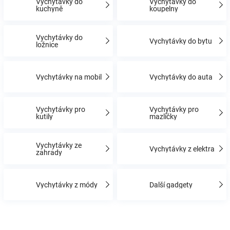
Vychytávky do
Vychytávky do
kuchyně
koupelny
Hračky
Vychytávky do
Vychytávky do bytu
ložnice
a
Vychytávky na mobil
Vychytávky do auta
zábava
pro
Vychytávky pro
Vychytávky pro
kutily
mazlíčky
děti
Vychytávky ze
Vychytávky z elektra
zahrady
Těhotenské
Vychytávky z módy
Další gadgety
oblečení
Novinky