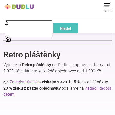
Přejít
na
obsah
Dětské
Hledat
a
kojenecké
Retro pláštěnky
oblečení
Vyberte si
Retro pláštěnky
na Dudlu s dopravou zdarma od
2 000 Kč a dárkem ke každé objednávce nad 1 000 Kč.
Pokojíček
👉
Zaregistrujte se
a
získejte slevu 1 - 5 %
na další nákup.
a
20 % zisku z každé objednávky
posíláme na
nadaci Radost
dětem.
kojenecká
výbava