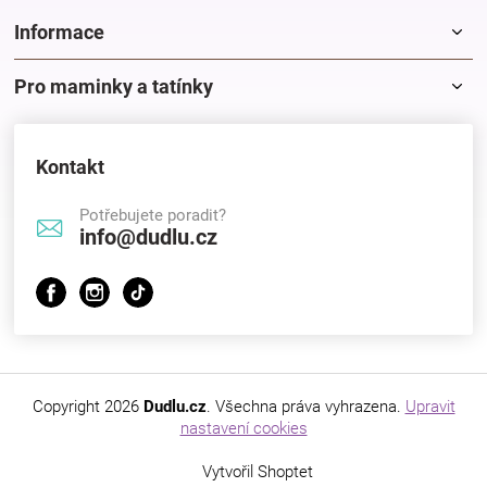
Značky
Informace
Blog
Pro maminky a tatínky
Hračkářství
Kontakt
Přihlášení
Potřebujete poradit?
info@dudlu.cz
Copyright 2026
Dudlu.cz
. Všechna práva vyhrazena.
Upravit
nastavení cookies
Vytvořil Shoptet