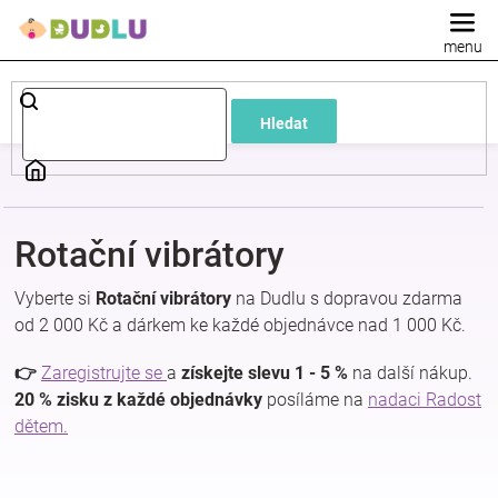
Přejít
na
obsah
Dětské
Hledat
a
kojenecké
Rotační vibrátory
oblečení
Vyberte si
Rotační vibrátory
na Dudlu s dopravou zdarma
Pokojíček
od 2 000 Kč a dárkem ke každé objednávce nad 1 000 Kč.
👉
Zaregistrujte se
a
získejte slevu 1 - 5 %
na další nákup.
a
20 % zisku z každé objednávky
posíláme na
nadaci Radost
dětem.
kojenecká
výbava