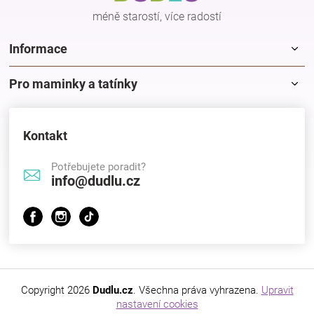
Značky
méně starostí, více radostí
Informace
Blog
Pro maminky a tatínky
Hračkářství
Přihlášení
Kontakt
Potřebujete poradit?
info@dudlu.cz
Copyright 2026
Dudlu.cz
. Všechna práva vyhrazena.
Upravit
nastavení cookies