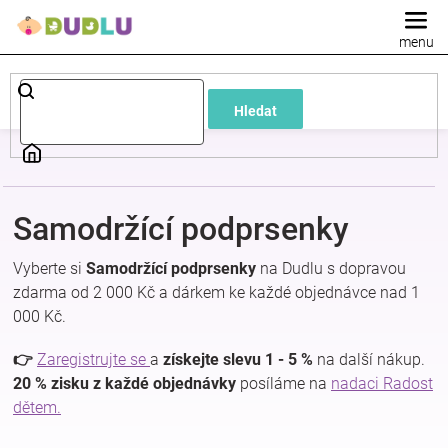
Přejít
na
obsah
Dětské
Hledat
a
kojenecké
Samodržící podprsenky
oblečení
Vyberte si
Samodržící podprsenky
na Dudlu s dopravou
Pokojíček
zdarma od 2 000 Kč a dárkem ke každé objednávce nad 1
000 Kč.
a
👉
Zaregistrujte se
a
získejte slevu 1 - 5 %
na další nákup.
20 % zisku z každé objednávky
posíláme na
nadaci Radost
kojenecká
dětem.
výbava