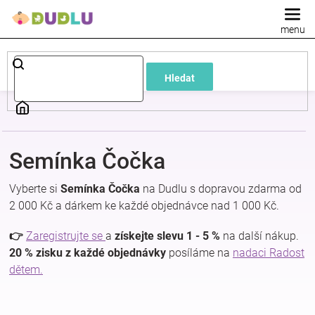
Přejít
na
obsah
Dětské
Hledat
a
kojenecké
Semínka Čočka
oblečení
Vyberte si
Semínka Čočka
na Dudlu s dopravou zdarma od
Pokojíček
2 000 Kč a dárkem ke každé objednávce nad 1 000 Kč.
👉
Zaregistrujte se
a
získejte slevu 1 - 5 %
na další nákup.
a
20 % zisku z každé objednávky
posíláme na
nadaci Radost
dětem.
kojenecká
výbava