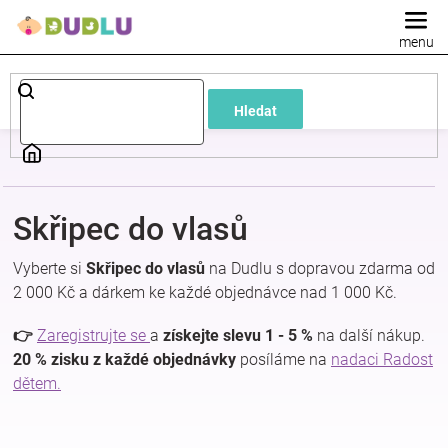
Přejít
na
obsah
Dětské
Hledat
a
kojenecké
Skřipec do vlasů
oblečení
Vyberte si
Skřipec do vlasů
na Dudlu s dopravou zdarma od
Pokojíček
2 000 Kč a dárkem ke každé objednávce nad 1 000 Kč.
👉
Zaregistrujte se
a
získejte slevu 1 - 5 %
na další nákup.
a
20 % zisku z každé objednávky
posíláme na
nadaci Radost
dětem.
kojenecká
výbava