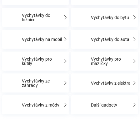
Vychytávky do
Hračky
Vychytávky do bytu
ložnice
a
Vychytávky na mobil
Vychytávky do auta
zábava
Vychytávky pro
Vychytávky pro
kutily
mazlíčky
pro
děti
Vychytávky ze
Vychytávky z elektra
zahrady
Těhotenské
Vychytávky z módy
Další gadgety
oblečení
Novinky