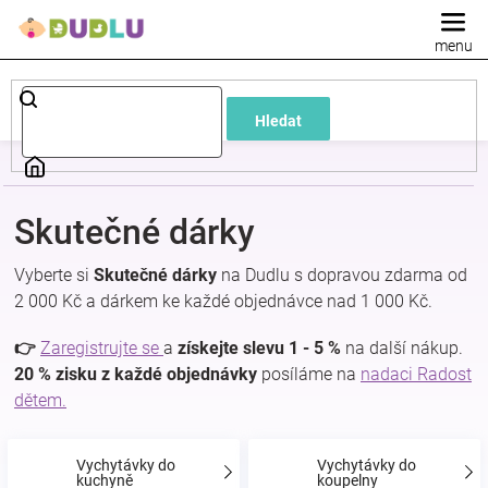
Přejít
na
obsah
Dětské
Hledat
a
kojenecké
Skutečné dárky
oblečení
Vyberte si
Skutečné dárky
na Dudlu s dopravou zdarma od
2 000 Kč a dárkem ke každé objednávce nad 1 000 Kč.
Pokojíček
👉
Zaregistrujte se
a
získejte slevu 1 - 5 %
na další nákup.
a
20 % zisku z každé objednávky
posíláme na
nadaci Radost
dětem.
kojenecká
Vychytávky do
Vychytávky do
kuchyně
koupelny
výbava