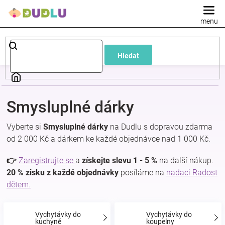
Přejít
na
obsah
Dětské
Hledat
a
kojenecké
Smysluplné dárky
oblečení
Vyberte si
Smysluplné dárky
na Dudlu s dopravou zdarma
od 2 000 Kč a dárkem ke každé objednávce nad 1 000 Kč.
Pokojíček
👉
Zaregistrujte se
a
získejte slevu 1 - 5 %
na další nákup.
a
20 % zisku z každé objednávky
posíláme na
nadaci Radost
dětem.
kojenecká
Vychytávky do
Vychytávky do
kuchyně
koupelny
výbava