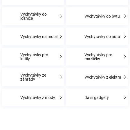
Vychytávky do
Hračky
Vychytávky do bytu
ložnice
a
Vychytávky na mobil
Vychytávky do auta
zábava
Vychytávky pro
Vychytávky pro
kutily
mazlíčky
pro
děti
Vychytávky ze
Vychytávky z elektra
zahrady
Těhotenské
Vychytávky z módy
Další gadgety
oblečení
Novinky