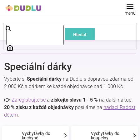
Přejít
na
obsah
Dětské
Hledat
a
kojenecké
Speciální dárky
oblečení
Vyberte si
Speciální dárky
na Dudlu s dopravou zdarma od
2 000 Kč a dárkem ke každé objednávce nad 1 000 Kč.
Pokojíček
👉
Zaregistrujte se
a
získejte slevu 1 - 5 %
na další nákup.
a
20 % zisku z každé objednávky
posíláme na
nadaci Radost
dětem.
kojenecká
Vychytávky do
Vychytávky do
kuchyně
koupelny
výbava