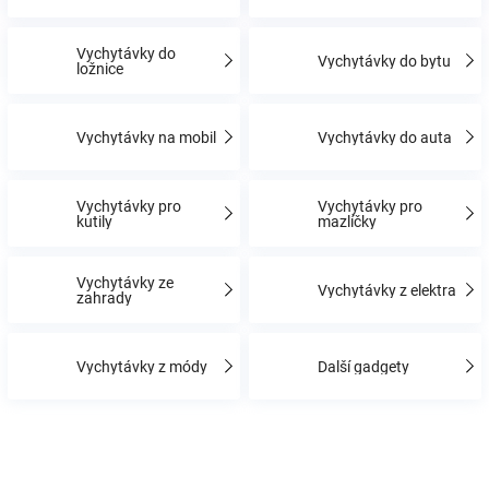
Vychytávky do
Hračky
Vychytávky do bytu
ložnice
a
Vychytávky na mobil
Vychytávky do auta
zábava
Vychytávky pro
Vychytávky pro
kutily
mazlíčky
pro
děti
Vychytávky ze
Vychytávky z elektra
zahrady
Těhotenské
Vychytávky z módy
Další gadgety
oblečení
Novinky