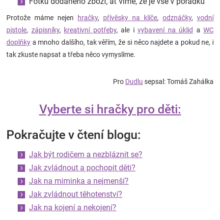
Fotku dodaného zboží, ať víme, že je vše v pořádku
Protože máme nejen
hračky
,
přívěsky na klíče
,
odznáčky
,
vodní
pistole
,
zápisníky
,
kreativní potřeby
, ale i
vybavení na úklid
a
WC
doplňky
a mnoho dalšího, tak věřím, že si něco najdete a pokud ne, i
tak zkuste napsat a třeba něco vymyslíme.
Pro
Dudlu
sepsal: Tomáš Zahálka
Vyberte si hračky pro děti:
Pokračujte v čtení blogu:
Jak být rodičem a nezbláznit se?
Jak zvládnout a pochopit děti?
Jak na miminka a nejmenší?
Jak zvládnout těhotenství?
Jak na kojení a nekojení?