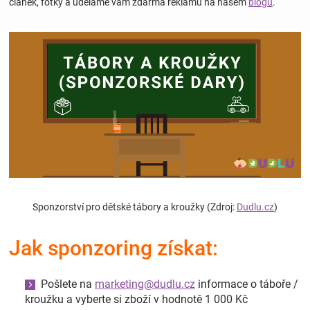
článek, fotky a uděláme vám zdarma reklamu na našem
blogu
.
Hračky
a
zábava
pro
děti
Sponzorství pro dětské tábory a kroužky (Zdroj:
Dudlu.cz
)
Těhotenské
Jak sponzoring získat:
oblečení
Pošlete na
marketing@dudlu.cz
informace o táboře /
Novinky
kroužku a vyberte si zboží v hodnotě 1 000 Kč