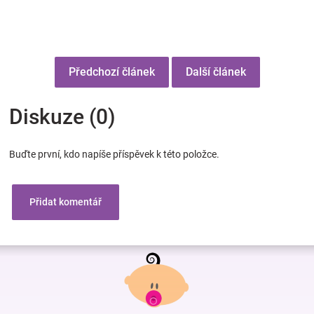
Předchozí článek
Další článek
Diskuze (0)
Buďte první, kdo napíše příspěvek k této položce.
Přidat komentář
Z
á
p
a
t