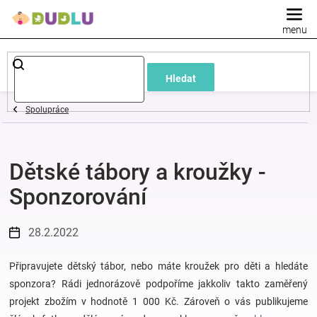
Přejít
na
obsah
Dětské
Hledat
a
Spolupráce
kojenecké
Dětské tábory a kroužky -
oblečení
Sponzorování
Pokojíček
28.2.2022
a
Připravujete dětský tábor, nebo máte kroužek pro děti a hledáte
kojenecká
sponzora? Rádi jednorázově podpoříme jakkoliv takto zaměřený
projekt zbožím v hodnotě 1 000 Kč. Zároveň o vás publikujeme
výbava