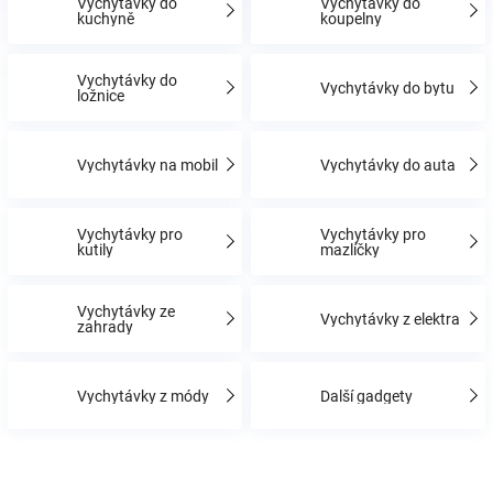
Vychytávky do
Vychytávky do
kuchyně
koupelny
Hračky
Vychytávky do
Vychytávky do bytu
ložnice
a
Vychytávky na mobil
Vychytávky do auta
zábava
pro
Vychytávky pro
Vychytávky pro
kutily
mazlíčky
děti
Vychytávky ze
Vychytávky z elektra
zahrady
Těhotenské
Vychytávky z módy
Další gadgety
oblečení
Novinky