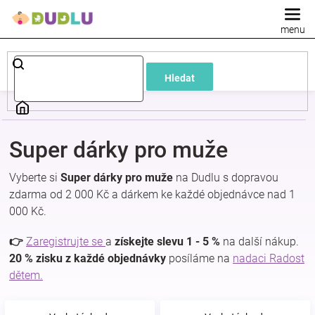
Přejít
na
obsah
Dětské
Hledat
a
kojenecké
Super dárky pro muže
oblečení
Vyberte si
Super dárky pro muže
na Dudlu s dopravou
zdarma od 2 000 Kč a dárkem ke každé objednávce nad 1
Pokojíček
000 Kč.
a
👉
Zaregistrujte se
a
získejte slevu 1 - 5 %
na další nákup.
20 % zisku z každé objednávky
posíláme na
nadaci Radost
dětem.
kojenecká
výbava