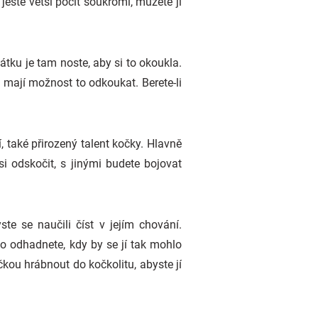
 ještě větší pocit soukromí, můžete jí
átku je tam noste, aby si to okoukla.
, mají možnost to odkoukat. Berete-li
také přirozený talent kočky. Hlavně
i odskočit, s jinými budete bojovat
te se naučili číst v jejím chování.
oho odhadnete, kdy by se jí tak mohlo
ičkou hrábnout do kočkolitu, abyste jí