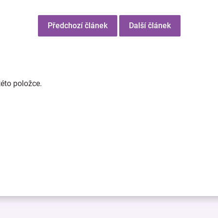
Předchozí článek
Další článek
této položce.