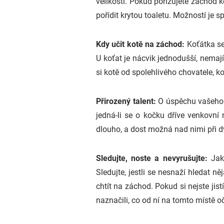
velikostí. Pokud pořizujete záchod ko
pořídit krytou toaletu. Možností je sp
Kdy učit kotě na záchod:
Koťátka se
U koťat je nácvik jednodušší, nemají
si kotě od spolehlivého chovatele, ko
Přirozený talent:
O úspěchu vašeho 
jedná-li se o kočku dříve venkovní
dlouho, a dost možná nad nimi při dv
Sledujte, noste a nevyrušujte:
Jak
Sledujte, jestli se nesnaží hledat n
chtít na záchod. Pokud si nejste jist
naznačili, co od ní na tomto místě o