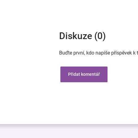
Diskuze (0)
Buďte první, kdo napíše příspěvek k 
Přidat komentář
Z
á