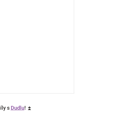
íly s
Dudlu
! ⏫