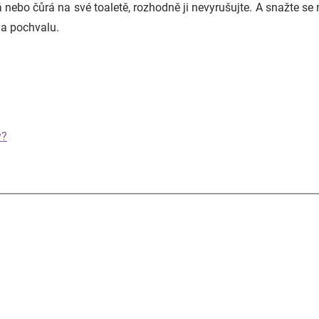
nebo čůrá na své toaletě, rozhodně ji nevyrušujte. A snažte se 
na pochvalu.
y?