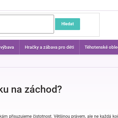
častější dotazy
Hledat
 výbava
Hračky a zábava pro děti
Těhotenské oble
ku na záchod?
očkám přisuzujeme čistotnost. Většinou právem, ale ne každá ko