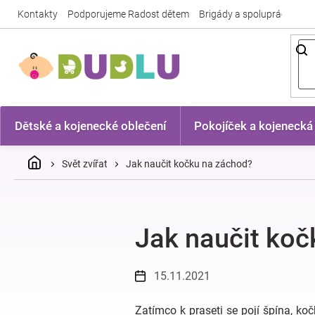
Přejít
Kontakty
Podporujeme Radost dětem
Brigády a spolupráce
Nej
na
obsah
Dětské a kojenecké oblečení
Pokojíček a kojenecká
Domů
Svět zvířat
Jak naučit kočku na záchod?
Jak naučit koč
15.11.2021
Zatímco k praseti se pojí špína, k