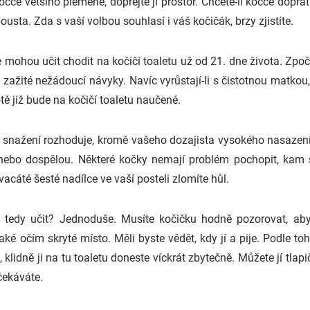
čce většího plemene, dopřejte jí prostor. Chcete-li kočce dopřát
ousta. Zda s vaší volbou souhlasí i váš kočičák, brzy zjistíte.
 mohou učit chodit na kočičí toaletu už od 21. dne života. Zpoč
 zažité nežádoucí návyky. Navíc vyrůstají-li s čistotnou matkou
tě již bude na kočičí toaletu naučené.
snažení rozhoduje, kromě vašeho dozajista vysokého nasazení, 
 nebo dospělou. Některé kočky nemají problém pochopit, kam s
acáté šesté nadílce ve vaší posteli zlomíte hůl.
 tedy učit? Jednoduše. Musíte kočičku hodně pozorovat, abys
ějaké očím skryté místo. Měli byste vědět, kdy jí a pije. Podle t
í, klidně ji na tu toaletu doneste víckrát zbytečně. Můžete jí tlap
čekáváte.