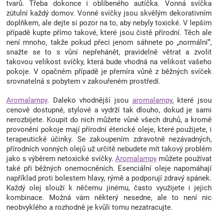
tvarů. Třeba dokonce i oblíbeného autíčka. Vonná svíčka
Značky
zútulní každý domov. Vonné svíčky jsou skvělým dekorativním
doplňkem, ale dejte si pozor na to, aby nebyly toxické. V lepším
případě kupte přímo takové, které jsou čistě přírodní. Těch ale
Blog
není mnoho, takže pokud přeci jenom sáhnete po „normální“,
snažte se to s vůní nepřehánět, pravidelně větrat a zvolit
takovou velikost svíčky, která bude vhodná na velikost vašeho
Hračkářství
pokoje. V opačném případě je přemíra vůně z běžných svíček
srovnatelná s pobytem v zakouřeném prostředí.
Přihlášení
Aromalampy
. Daleko vhodnější jsou
aromalampy
, které jsou
cenově dostupné, stylové a vydrží tak dlouho, dokud je sami
nerozbijete. Koupit do nich můžete vůně všech druhů, a kromě
provonění pokoje mají přírodní éterické oleje, které použijete, i
terapeutické účinky. Se zakoupením zdravotně nezávadných,
přírodních vonných olejů už určitě nebudete mít takový problém
jako s výběrem netoxické svíčky.
Aromalampy
můžete používat
také při běžných onemocněních. Esenciální oleje napomáhají
například proti bolestem hlavy, rýmě a podporují zdravý spánek.
Každý olej slouží k něčemu jinému, často využijete i jejich
kombinace. Možná vám některý nesedne, ale to není nic
neobvyklého a rozhodně je kvůli tomu nezatracujte.