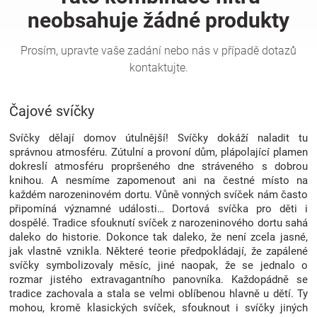
Hračky
a
Čajové svíčky
zábava
Svíčky dělají domov útulnější! Svíčky dokáží naladit tu
pro
správnou atmosféru. Zútulní a provoní dům, plápolající plamen
dokreslí atmosféru propršeného dne stráveného s dobrou
knihou. A nesmíme zapomenout ani na čestné místo na
děti
každém narozeninovém dortu. Vůně vonných svíček nám často
připomíná významné události… Dortová svíčka pro děti i
Těhotenské
dospělé. Tradice sfouknutí svíček z narozeninového dortu sahá
daleko do historie. Dokonce tak daleko, že není zcela jasné,
jak vlastně vznikla. Některé teorie předpokládají, že zapálené
oblečení
svíčky symbolizovaly měsíc, jiné naopak, že se jednalo o
rozmar jistého extravagantního panovníka. Každopádně se
tradice zachovala a stala se velmi oblíbenou hlavně u dětí. Ty
Novinky
mohou, kromě klasických svíček, sfouknout i svíčky jiných