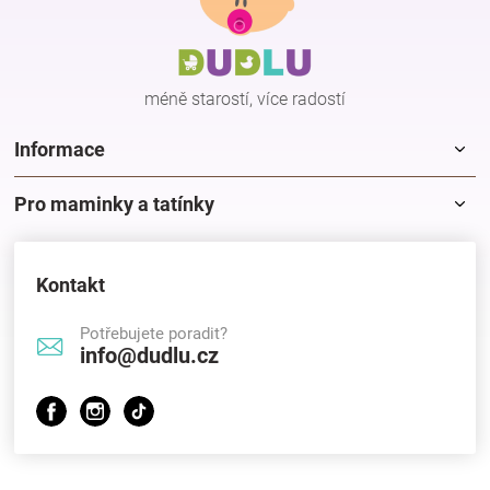
a
t
í
méně starostí, více radostí
Informace
Pro maminky a tatínky
Kontakt
Potřebujete poradit?
info@dudlu.cz