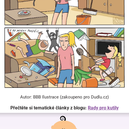
Autor: BBB Ilustrace (zakoupeno pro Dudlu.cz)
Přečtěte si tematické články z blogu:
Rady pro kutily
Z
á
p