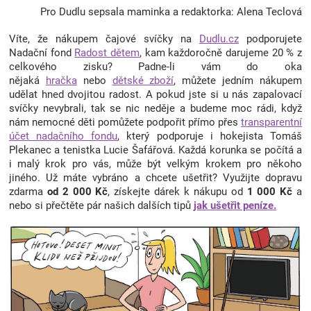
Pro Dudlu sepsala maminka a redaktorka: Alena Teclová
Víte, že nákupem čajové svíčky na
Dudlu.cz
podporujete
Nadační fond
Radost dětem
, kam každoročně darujeme 20 % z
celkového zisku? Padne-li vám do oka
nějaká
hračka
nebo
dětské zboží
, můžete jedním nákupem
udělat hned dvojitou radost. A pokud jste si u nás zapalovací
svíčky nevybrali, tak se nic neděje a budeme moc rádi, když
nám nemocné děti pomůžete podpořit přímo přes
transparentní
účet nadačního fondu
, který podporuje i hokejista Tomáš
Plekanec a tenistka Lucie Šafářová. Každá korunka se počítá a
i malý krok pro vás, může být velkým krokem pro někoho
jiného. Už máte vybráno a chcete ušetřit? Využijte dopravu
zdarma
od 2 000 Kč
, získejte dárek k nákupu od
1 000 Kč
a
nebo si přečtěte pár našich dalších tipů
jak ušetřit peníze.