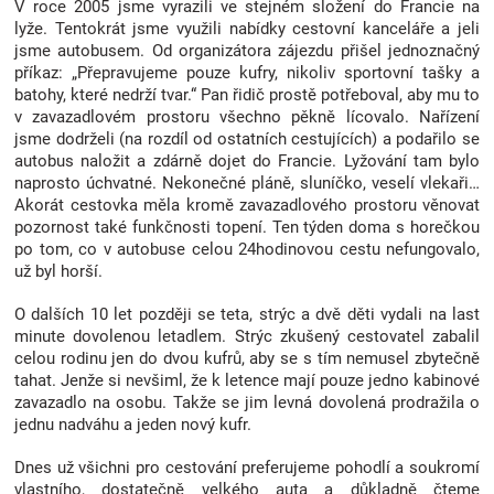
V roce 2005 jsme vyrazili ve stejném složení do Francie na
Značky
lyže. Tentokrát jsme využili nabídky cestovní kanceláře a jeli
jsme autobusem. Od organizátora zájezdu přišel jednoznačný
příkaz: „Přepravujeme pouze kufry, nikoliv sportovní tašky a
Blog
batohy, které nedrží tvar.“ Pan řidič prostě potřeboval, aby mu to
v zavazadlovém prostoru všechno pěkně lícovalo. Nařízení
jsme dodrželi (na rozdíl od ostatních cestujících) a podařilo se
Hračkářství
autobus naložit a zdárně dojet do Francie. Lyžování tam bylo
naprosto úchvatné. Nekonečné pláně, sluníčko, veselí vlekaři…
Přihlášení
Akorát cestovka měla kromě zavazadlového prostoru věnovat
pozornost také funkčnosti topení. Ten týden doma s horečkou
po tom, co v autobuse celou 24hodinovou cestu nefungovalo,
už byl horší.
O dalších 10 let později se teta, strýc a dvě děti vydali na last
minute dovolenou letadlem. Strýc zkušený cestovatel zabalil
celou rodinu jen do dvou kufrů, aby se s tím nemusel zbytečně
tahat. Jenže si nevšiml, že k letence mají pouze jedno kabinové
zavazadlo na osobu. Takže se jim levná dovolená prodražila o
jednu nadváhu a jeden nový kufr.
Dnes už všichni pro cestování preferujeme pohodlí a soukromí
vlastního, dostatečně velkého auta a důkladně čteme