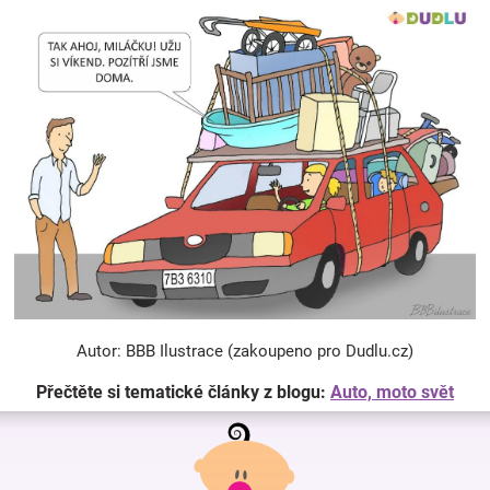
Autor: BBB Ilustrace (zakoupeno pro Dudlu.cz)
Přečtěte si tematické články z blogu:
Auto, moto svět
Z
á
p