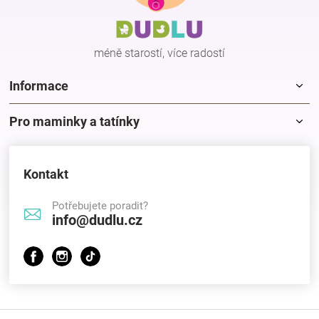
a
t
í
méně starostí, více radostí
Informace
Pro maminky a tatínky
Kontakt
Potřebujete poradit?
info@dudlu.cz