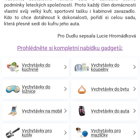
podmínky leteckých společností. Proto každý člen domácnosti
vlastní svůj velký kufr, sportovní tašku i kabinové zavazadlo.
Kdo to chce dotáhnout k dokonalosti, pořídí si celou sadu,
která přesně sedí do kufru jeho auta.
Pro Dudlu sepsala Lucie Hromádková
Prohlédněte si kompletní nabídku gadgetů:
Vychytávky do
Vychytávky do
kuchyně
koupelny
Vychytávky do
Vychytávky do bytu
ložnice
Vychytávky na mobil
Vychytávky do auta
Vychytávky pro
Vychytávky pro
kutily
mazlíčky