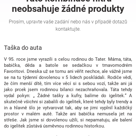
Hračky
a
Taška do auta
zábava
V 95. roce jsme vyrazili s celou rodinou do Tater. Máma, táta,
pro
babička, děda a batole se sedačkou v tmavomodrém
Favoritovi. Dneska už se tomu ani věřit nechce, ale vážně jsme
se na tu týdenní dovolenou v 5 lidech poskládali. Rodiče vědí,
děti
že čím menší dítě, tím více věcí si s sebou vozí, takže ani já
jako prcek jsem rodinnou bilanci nezachraňovala. Táta tehdy
Těhotenské
vydal pokyn: „ Žádné tašky a kufry, balíme do igelitek.“ A
skutečně všichni si zabalili do igelitek, které tehdy byly trendy a
in a hlavně šlo je vytvarovat tak, aby se jimi vyplnil každičký
oblečení
prostor v malém autě. Takže ani babička nemusela jet na
střeše. Jak jsme si dovolenou užili, si nepamatuju, ale balení
do igelitek zůstává úsměvnou rodinnou historkou.
Novinky