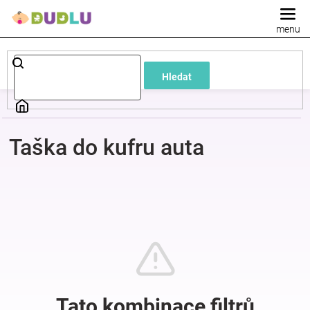
Přejít
na
obsah
Dětské
Hledat
a
kojenecké
Taška do kufru auta
oblečení
Pokojíček
a
kojenecká
výbava