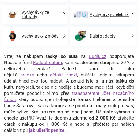
Vychytávky ze
Vychytávky z elektra
zahrady
Vychytávky z módy
Další gadgety
Víte, že nákupem
tašky do auta
na
Dudlu.cz
podporujete
Nadační fond
Radost dětem
, kam každoročně darujeme 20 % z
celkového zisku? Padne-li vám do oka
nějaká
hračka
nebo
dětské zboží
, můžete jedním nákupem
udělat hned dvojitou radost. A pokud jste si u nás
tašku do
kufru
nevybrali, tak se nic neděje a budeme moc rádi, když děti
pomůžete podpořit přímo přes
transparentní účet nadačního
fondu
, který podporuje i hokejista Tomáš Plekanec a tenistka
Lucie Šafářová. Každá korunka se počítá a i malý krok pro vás,
může být velkým krokem pro někoho jiného. Už máte vybráno a
chcete ušetřit? Využijte dopravu zdarma
od 2 000 Kč
, získejte
dárek k nákupu od
1 000 Kč
a nebo si přečtěte pár našich
dalších tipů
jak ušetřit peníze.