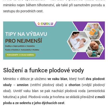
miminko nejen během těhotenství, ale také při samotném porodu a
sestupu do porodních cest.
Složení a funkce plodové vody
Miminko v děloze je uloženo
ve vaku blan
, který tvoří
dva plodové
obaly
–
amnion
(vnitřní plodový obal) a
chorion
(vnější plodový
obal). Uvnitř vaku blan se pak nachází plodová voda (amniotická
tekutina) a plod. Plodová voda je tvořena se skládá převážně
z moči
plodu a ze sekretu z jeho dýchacích cest
.