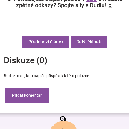
zpětné odkazy? Spojte síly s Dudlu! ⏫
Předchozí článek
Další článek
Diskuze (0)
Buďte první, kdo napíše příspěvek k této položce.
Přidat komentář
Z
á
p