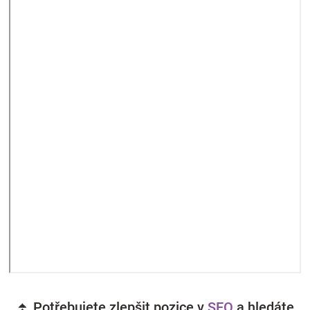
⏫ Potřebujete zlepšit pozice v
SEO
a hledáte