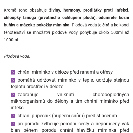
Kromě toho obsahuje
živiny, hormony, protilátky proti infekci,
chloupky lanuga (prvotnícho ochlupení plodu), odumřelé kožní
buňky a mázek z pokožky miminka
. Plodová voda je
čirá
a ke konci
těhotenství se množství plodové vody pohybuje okolo 500ml až
1000ml.
Plodová voda:
chrání miminko v děloze před ranami a otřesy
pomáhá udržovat miminko v teple, udržuje stejnou
teplotu prostředí v děloze
zabraňuje vniknutí choroboplodných
mikroorganismů do dělohy a tím chrání miminko před
infekcí
chrání pupečník (pupeční šňůru) před stlačením
při porodu zvlhčuje porodní cesty a neporušený vak
blan během porodu chrání hlavičku miminka před