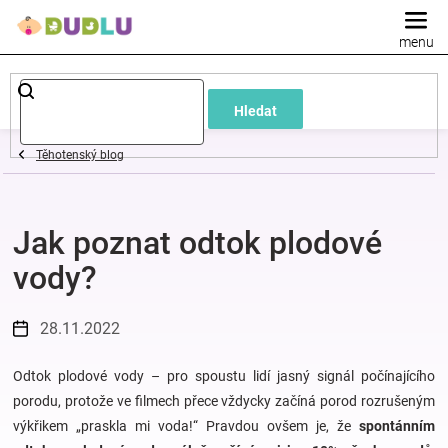
Přejít
na
obsah
Dětské
Hledat
a
Těhotenský blog
kojenecké
Jak poznat odtok plodové
oblečení
vody?
Pokojíček
28.11.2022
a
Odtok plodové vody – pro spoustu lidí jasný signál počínajícího
kojenecká
porodu, protože ve filmech přece vždycky začíná porod rozrušeným
výkřikem „praskla mi voda!“ Pravdou ovšem je, že
spontánním
výbava