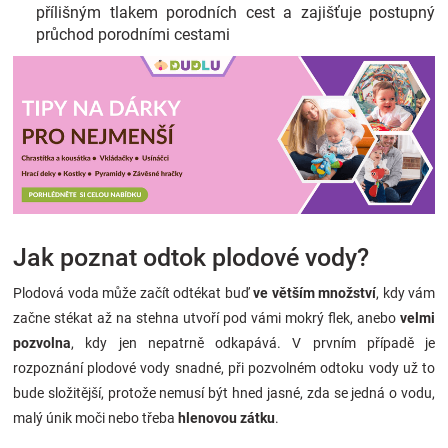
přílišným tlakem porodních cest a zajišťuje postupný
průchod porodními cestami
Jak poznat odtok plodové vody?
Plodová voda může začít odtékat buď
ve větším množství
, kdy vám
začne stékat až na stehna utvoří pod vámi mokrý flek, anebo
velmi
pozvolna
, kdy jen nepatrně odkapává. V prvním případě je
rozpoznání plodové vody snadné, při pozvolném odtoku vody už to
bude složitější, protože nemusí být hned jasné, zda se jedná o vodu,
malý únik moči nebo třeba
hlenovou zátku
.