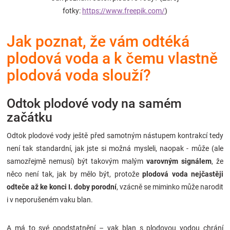
Značky
fotky:
https://www.freepik.com/
)
Jak poznat, že vám odtéká
Blog
plodová voda a k čemu vlastně
Hračkářství
plodová voda slouží?
Přihlášení
Odtok plodové vody na samém
začátku
Odtok plodové vody ještě před samotným nástupem kontrakcí tedy
není tak standardní, jak jste si možná mysleli, naopak - může (ale
samozřejmě nemusí) být takovým malým
varovným signálem
, že
něco není tak, jak by mělo být, protože
plodová voda nejčastěji
odteče až ke konci I. doby porodní
, vzácně se miminko může narodit
i v neporušeném vaku blan.
A má to své opodstatnění – vak blan s plodovou vodou chrání