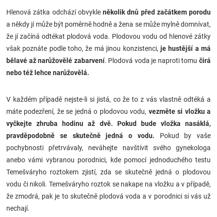
Hlenová zátka odchází obvykle
několik dnů před začátkem porodu
a někdy jí může být poměrně hodně a žena se může mylně domnívat,
že jí začíná odtékat plodová voda. Plodovou vodu od hlenové zátky
však poznáte podle toho, že má jinou konzistenci,
je hustější a má
bělavé až narůžovělé zabarvení
. Plodová voda je naproti tomu
čirá
nebo též lehce narůžovělá.
V každém případě nejste-li si jistá, co že to z vás vlastně odtéká a
máte podezření, že se jedná o plodovou vodu,
vezměte si vložku a
vyčkejte zhruba hodinu až dvě. Pokud bude vložka nasáklá,
pravděpodobně se skutečně jedná o vodu.
Pokud by vaše
pochybnosti přetrvávaly, neváhejte navštívit svého gynekologa
anebo vámi vybranou porodnici, kde pomocí jednoduchého testu
Temešváryho roztokem zjistí, zda se skutečně jedná o plodovou
vodu či nikoli. Temešváryho roztok se nakape na vložku a v případě,
že zmodrá, pak je to skutečně plodová voda a v porodnici si vás už
nechají.