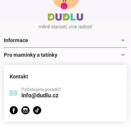
a
t
í
méně starostí, více radostí
Informace
Pro maminky a tatínky
Kontakt
Potřebujete poradit?
info@dudlu.cz