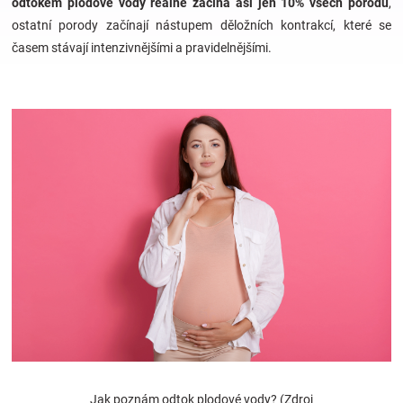
odtokem plodové vody reálně začíná asi jen 10% všech porodů
,
ostatní porody začínají nástupem děložních kontrakcí, které se
Hračky
časem stávají intenzivnějšími a pravidelnějšími.
a
zábava
pro
děti
Těhotenské
oblečení
Novinky
Jak poznám odtok plodové vody? (Zdroj