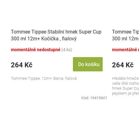
Tommee Tippee Stabilní hrnek Super Cup
Tommee Tipp
300 ml 12m+ Kočička , fialový
300 ml 12m+
momentálně nedostupné
(4 ks)
momentálně 
264 Kč
264 Kč
Do košíku
Tommee Tippee, 12m+, Barva: fialová
Hledáte hrneček,
vaše dítě rozho
hrnek Super C
pejskem je přesn
Kód:
19419601