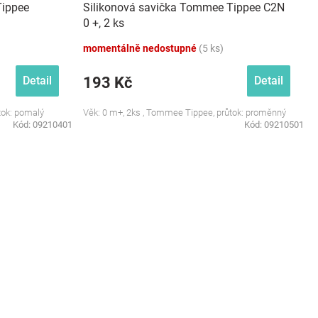
Tippee
Silikonová savička Tommee Tippee C2N
0 +, 2 ks
momentálně nedostupné
(5 ks)
193 Kč
Detail
Detail
tok: pomalý
Věk: 0 m+, 2ks , Tommee Tippee, průtok: proměnný
Kód:
09210401
Kód:
09210501