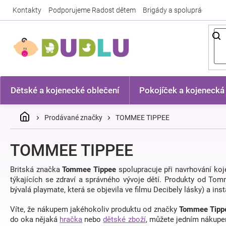
Přejít
Kontakty
Podporujeme Radost dětem
Brigády a spolupráce
Nej
na
obsah
Dětské a kojenecké oblečení
Pokojíček a kojenecká
Domů
Prodávané značky
TOMMEE TIPPEE
TOMMEE TIPPEE
Britská značka
Tommee Tippee
spolupracuje při navrhování koj
týkajících se zdraví a správného vývoje dětí. Produkty od To
bývalá playmate, která se objevila ve filmu Decibely lásky) a in
Víte, že nákupem jakéhokoliv produktu od značky
Tommee Tip
do oka nějaká
hračka
nebo
dětské zboží
, můžete jedním nákupem