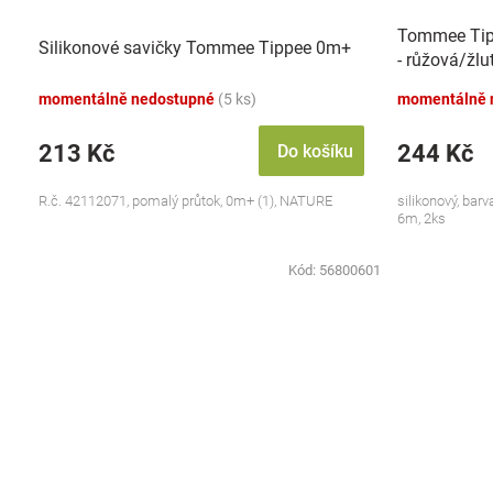
Tommee Tipp
Silikonové savičky Tommee Tippee 0m+
- růžová/žlu
momentálně nedostupné
(5 ks)
momentálně 
213 Kč
244 Kč
Do košíku
R.č. 42112071, pomalý průtok, 0m+ (1), NATURE
silikonový, bar
6m, 2ks
Kód:
56800601