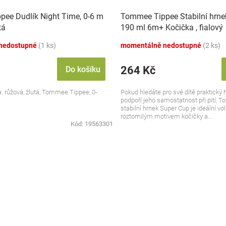
ee Dudlík Night Time, 0-6 m
Tommee Tippee Stabilní hrne
tá
190 ml 6m+ Kočička , fialový
nedostupné
(1 ks)
momentálně nedostupné
(2 ks)
264 Kč
Do košíku
va: růžová, žlutá, Tommee Tippee, 0-
Pokud hledáte pro své dítě praktický h
podpoří jeho samostatnost při pití,
stabilní hrnek Super Cup je ideální vo
roztomilým motivem kočičky a...
Kód:
19563301