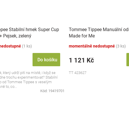
ee Stabilní hrnek Super Cup
Tommee Tippee Manuální od
 Pejsek, zelený
Made for Me
nedostupné
(1 ks)
momentálně nedostupné
(3 ks)
1 121 Kč
Do košíku
 který udrží pití na místě, i když se
TT 423627
dne trochu experimentovat? Stabilní
up od Tommee Tippee s veselým
ě to, co...
Kód:
19419701
O
v
l
á