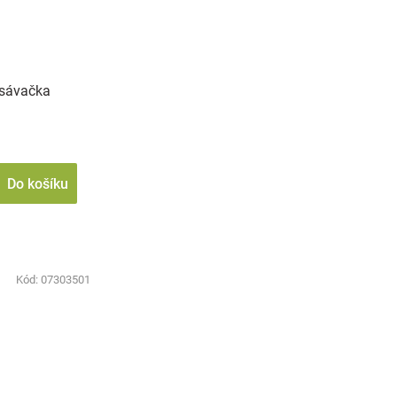
sávačka
Do košíku
Kód:
07303501