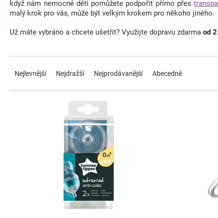
když nám nemocné děti pomůžete podpořit přímo přes
transpa
malý krok pro vás, může být velkým krokem pro někoho jiného.
Už máte vybráno a chcete ušetřit? Využijte dopravu zdarma
od 2
Ř
a
Nejlevnější
Nejdražší
Nejprodávanější
Abecedně
z
e
V
n
ý
í
p
p
i
r
s
o
p
d
r
u
o
k
d
t
u
ů
k
t