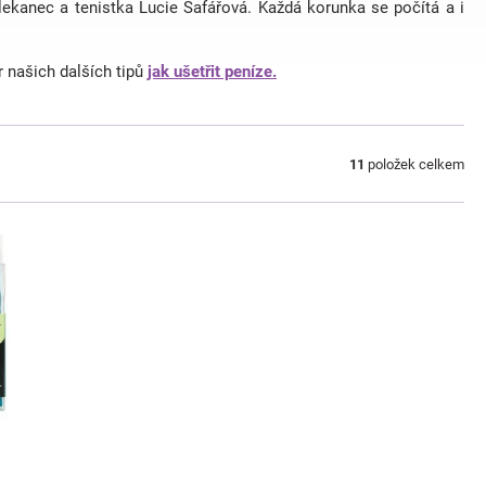
lekanec a tenistka Lucie Šafářová. Každá korunka se počítá a i
r našich dalších tipů
jak ušetřit peníze.
11
položek celkem