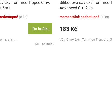
savičky Tommee Tippee 6m+,
Silikonová savička Tommee 
e, 6m+
Advanced 0 +, 2 ks
nedostupné
(8 ks)
momentálně nedostupné
(1 ks)
183 Kč
Do košíku
Věk: 0 m+, 2ks , Tommee Tippee, prů
 6m+, NATURE
Kód:
56806601