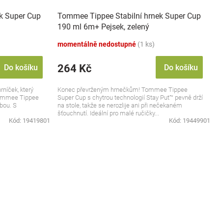
k Super Cup
Tommee Tippee Stabilní hrnek Super Cup
190 ml 6m+ Pejsek, zelený
momentálně nedostupné
(1 ks)
264 Kč
Do košíku
Do košíku
rníček, který
Konec převrženým hrnečkům! Tommee Tippee
 Tommee Tippee
Super Cup s chytrou technologií Stay Put™ pevně drží
lbou. S
na stole, takže se nerozlije ani při nečekaném
šťouchnutí. Ideální pro malé ručičky...
Kód:
19419801
Kód:
19449901