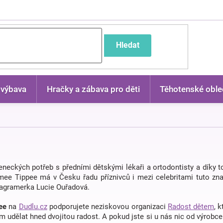
častější dotazy
Hledat
 výbava
Hračky a zábava pro děti
Těhotenské oble
eneckých potřeb s předními dětskými lékaři a ortodontisty a díky t
mmee Tippee má v Česku řadu příznivců i mezi celebritami tuto z
stagramerka Lucie Ouřadová.
pee
na
Dudlu.cz
podporujete neziskovou organizaci
Radost dětem
, 
 udělat hned dvojitou radost. A pokud jste si u nás nic od výrobc