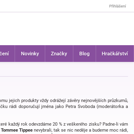
Přihlášení
čení
Novinky
Značky
Blog
Hračkářství
omu jejich produkty vždy odrážejí závěry nejnovějších průzkumů,
načku rádi doporučují jména jako Petra Svoboda (moderátorka a
které každý rok odevzdáme 20 % z veškerého zisku? Padne-li vám
e
Tommee Tippee
nevybrali, tak se nic neděje a budeme moc rádi,