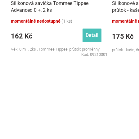
Silikonová savička Tommee Tippee
Silikonové 
ů
Advanced 0 +, 2 ks
průtok - kaš
momentálně nedostupné
(1 ks)
momentálně 
162 Kč
Detail
175 Kč
Věk: 0 m+, 2ks , Tommee Tippee, průtok: proměnný
průtok - kaše,
Kód:
09210301