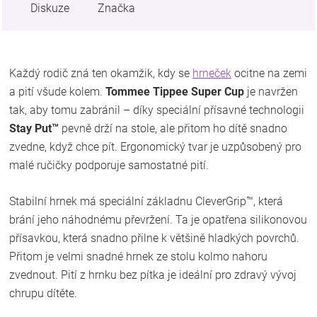
Diskuze
Značka
Každý rodič zná ten okamžik, kdy se
hrneček
ocitne na zemi
a pití všude kolem.
Tommee Tippee Super Cup
je navržen
tak, aby tomu zabránil – díky speciální přísavné technologii
Stay Put™
pevně drží na stole, ale přitom ho dítě snadno
zvedne, když chce pít. Ergonomický tvar je uzpůsobený pro
malé ručičky podporuje samostatné pití.
Stabilní hrnek má speciální základnu CleverGrip™, která
brání jeho náhodnému převržení. Ta je opatřena silikonovou
přísavkou, která snadno přilne k většině hladkých povrchů.
Přitom je velmi snadné hrnek ze stolu kolmo nahoru
zvednout. Pití z hrnku bez pítka je ideální pro zdravý vývoj
chrupu dítěte.