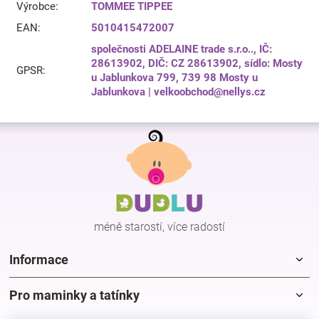
Výrobce
:
TOMMEE TIPPEE
EAN
:
5010415472007
společnosti ADELAINE trade s.r.o.., IČ:
28613902, DIČ: CZ 28613902, sídlo: Mosty
GPSR
:
u Jablunkova 799, 739 98 Mosty u
Jablunkova | velkoobchod@nellys.cz
Z
á
p
a
t
í
méně starostí, více radostí
Informace
Pro maminky a tatínky