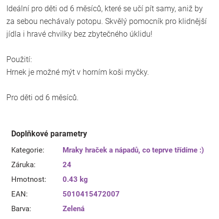
Ideální pro děti od 6 měsíců, které se učí pít samy, aniž by
za sebou nechávaly potopu. Skvělý pomocník pro klidnější
jídla i hravé chvilky bez zbytečného úklidu!
Použití:
Hrnek je možné mýt v horním koši myčky.
Pro děti od 6 měsíců.
Doplňkové parametry
Kategorie
:
Mraky hraček a nápadů, co teprve třídíme :)
Záruka
:
24
Hmotnost
:
0.43 kg
EAN
:
5010415472007
Barva
:
Zelená