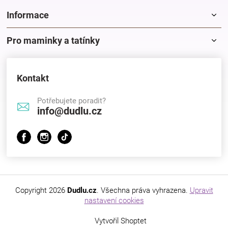
Značky
Informace
Blog
Pro maminky a tatínky
Hračkářství
Kontakt
Přihlášení
Potřebujete poradit?
info@dudlu.cz
Copyright 2026
Dudlu.cz
. Všechna práva vyhrazena.
Upravit
nastavení cookies
Vytvořil Shoptet