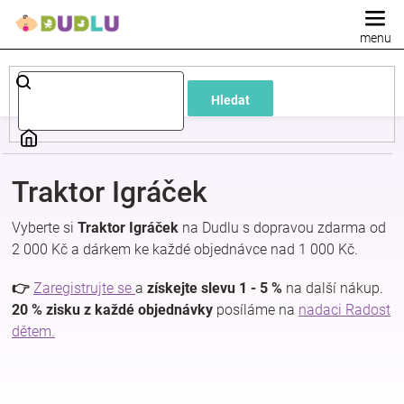
Přejít
na
obsah
Dětské
Hledat
a
kojenecké
Traktor Igráček
oblečení
Vyberte si
Traktor Igráček
na Dudlu s dopravou zdarma od
2 000 Kč a dárkem ke každé objednávce nad 1 000 Kč.
Pokojíček
👉
Zaregistrujte se
a
získejte slevu 1 - 5 %
na další nákup.
a
20 % zisku z každé objednávky
posíláme na
nadaci Radost
dětem.
kojenecká
výbava