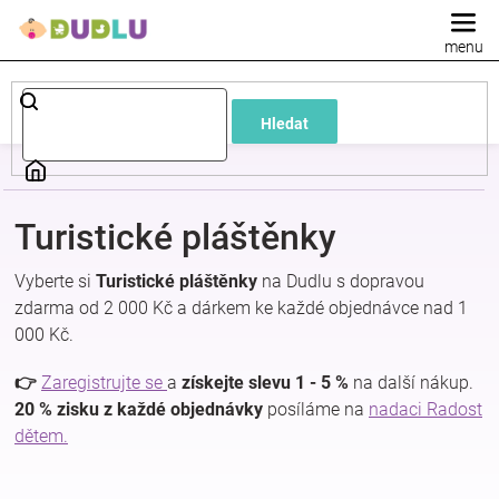
Přejít
na
obsah
Dětské
Hledat
a
kojenecké
Turistické pláštěnky
oblečení
Vyberte si
Turistické pláštěnky
na Dudlu s dopravou
zdarma od 2 000 Kč a dárkem ke každé objednávce nad 1
Pokojíček
000 Kč.
a
👉
Zaregistrujte se
a
získejte slevu 1 - 5 %
na další nákup.
20 % zisku z každé objednávky
posíláme na
nadaci Radost
dětem.
kojenecká
výbava