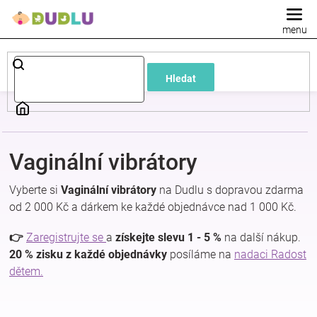
Přejít
na
obsah
Dětské
Hledat
a
kojenecké
Vaginální vibrátory
oblečení
Vyberte si
Vaginální vibrátory
na Dudlu s dopravou zdarma
Pokojíček
od 2 000 Kč a dárkem ke každé objednávce nad 1 000 Kč.
👉
Zaregistrujte se
a
získejte slevu 1 - 5 %
na další nákup.
a
20 % zisku z každé objednávky
posíláme na
nadaci Radost
dětem.
kojenecká
výbava