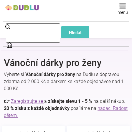
Přejít
na
obsah
Dětské
Hledat
a
kojenecké
Vánoční dárky pro ženy
oblečení
Vyberte si
Vánoční dárky pro ženy
na Dudlu s dopravou
zdarma od 2 000 Kč a dárkem ke každé objednávce nad 1
Pokojíček
000 Kč.
a
👉
Zaregistrujte se
a
získejte slevu 1 - 5 %
na další nákup.
20 % zisku z každé objednávky
posíláme na
nadaci Radost
dětem.
kojenecká
výbava