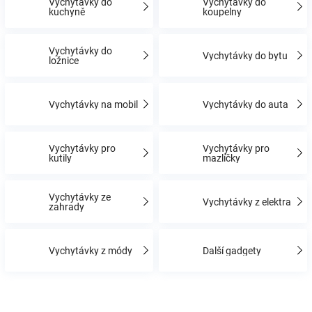
Vychytávky do
Vychytávky do
kuchyně
koupelny
Hračky
Vychytávky do
Vychytávky do bytu
ložnice
a
Vychytávky na mobil
Vychytávky do auta
zábava
pro
Vychytávky pro
Vychytávky pro
kutily
mazlíčky
děti
Vychytávky ze
Vychytávky z elektra
zahrady
Těhotenské
Vychytávky z módy
Další gadgety
oblečení
Novinky