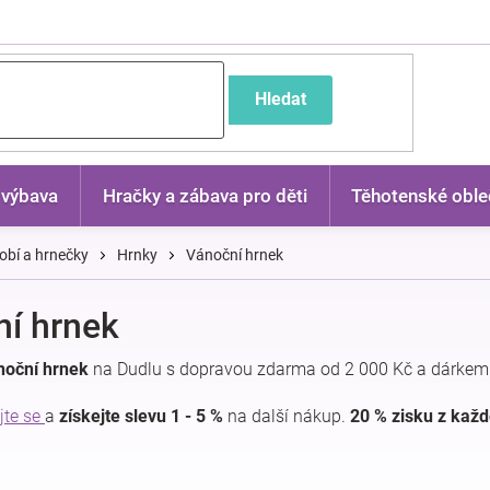
častější dotazy
Hledat
 výbava
Hračky a zábava pro děti
Těhotenské oble
bí a hrnečky
Hrnky
Vánoční hrnek
í hrnek
noční hrnek
na Dudlu s dopravou zdarma od 2 000 Kč a dárkem 
jte se
a
získejte slevu 1 - 5 %
na další nákup.
20 % zisku z kaž