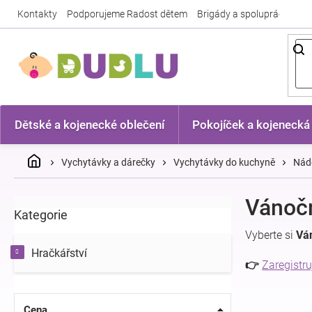
Přejít
Kontakty
Podporujeme Radost dětem
Brigády a spolupráce
Nej
na
obsah
Dětské a kojenecké oblečení
Pokojíček a kojenecká
Domů
Vychytávky a dárečky
Vychytávky do kuchyně
Nádo
P
Vánočn
Kategorie
Přeskočit
o
kategorie
s
Vyberte si
Vá
t
Hračkářství
r
👉
Zaregistru
a
n
n
Cena