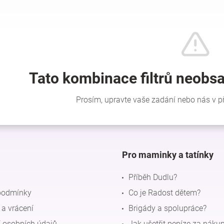
Pro maminky a tatínky
Příběh Dudlu?
podmínky
Co je Radost dětem?
a vrácení
Brigády a spolupráce?
 osobních údajů
Jak ušetřit peníze za náku