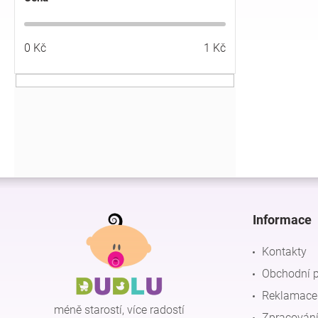
í
p
a
0
Kč
1
Kč
n
e
l
Z
á
p
Informace
a
t
Kontakty
í
Obchodní 
Reklamace 
méně starostí, více radostí
Zpracování