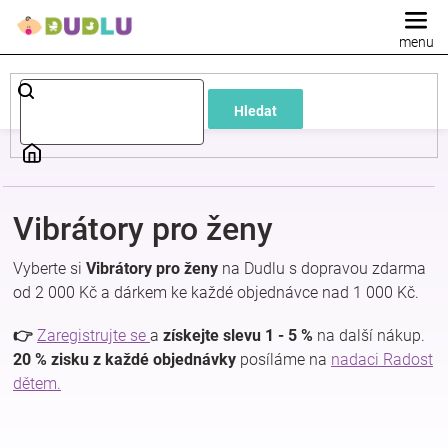
Přejít
na
obsah
Dětské
Hledat
a
kojenecké
Vibrátory pro ženy
oblečení
Vyberte si
Vibrátory pro ženy
na Dudlu s dopravou zdarma
Pokojíček
od 2 000 Kč a dárkem ke každé objednávce nad 1 000 Kč.
👉
Zaregistrujte se
a
získejte slevu 1 - 5 %
na další nákup.
a
20 % zisku z každé objednávky
posíláme na
nadaci Radost
dětem.
kojenecká
výbava