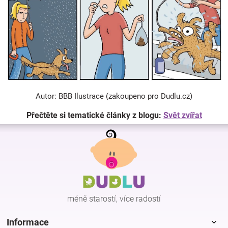
Autor: BBB Ilustrace (zakoupeno pro Dudlu.cz)
Přečtěte si tematické články z blogu:
Svět zvířat
Z
á
p
a
t
í
méně starostí, více radostí
Informace