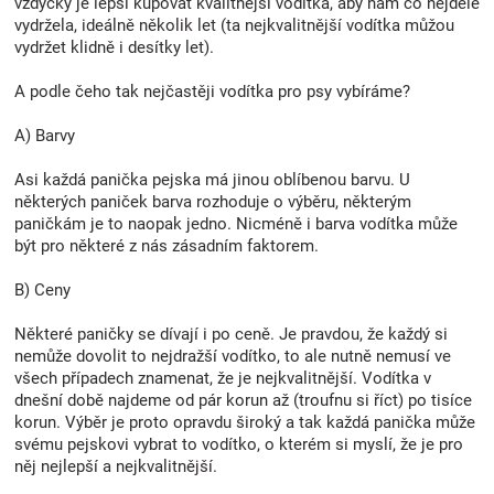
vždycky je lepší kupovat kvalitnější vodítka, aby nám co nejdéle
Značky
vydržela, ideálně několik let (ta nejkvalitnější vodítka můžou
vydržet klidně i desítky let).
Blog
A podle čeho tak nejčastěji vodítka pro psy vybíráme?
A) Barvy
Hračkářství
Asi každá panička pejska má jinou oblíbenou barvu. U
Přihlášení
některých paniček barva rozhoduje o výběru, některým
paničkám je to naopak jedno. Nicméně i barva vodítka může
být pro některé z nás zásadním faktorem.
B) Ceny
Některé paničky se dívají i po ceně. Je pravdou, že každý si
nemůže dovolit to nejdražší vodítko, to ale nutně nemusí ve
všech případech znamenat, že je nejkvalitnější. Vodítka v
dnešní době najdeme od pár korun až (troufnu si říct) po tisíce
korun. Výběr je proto opravdu široký a tak každá panička může
svému pejskovi vybrat to vodítko, o kterém si myslí, že je pro
něj nejlepší a nejkvalitnější.