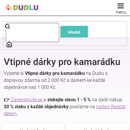
Přejít
na
obsah
Dětské
Hledat
a
kojenecké
Vtipné dárky pro kamarádku
oblečení
Vyberte si
Vtipné dárky pro kamarádku
na Dudlu s
dopravou zdarma od 2 000 Kč a dárkem ke každé
Pokojíček
objednávce nad 1 000 Kč.
a
👉
Zaregistrujte se
a
získejte slevu 1 - 5 %
na další nákup.
20 % zisku z každé objednávky
posíláme na
nadaci Radost
dětem.
kojenecká
výbava