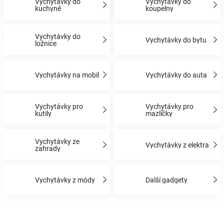
Vychytávky do
Vychytávky do
kuchyně
koupelny
Hračky
Vychytávky do
Vychytávky do bytu
ložnice
a
Vychytávky na mobil
Vychytávky do auta
zábava
pro
Vychytávky pro
Vychytávky pro
kutily
mazlíčky
děti
Vychytávky ze
Vychytávky z elektra
zahrady
Těhotenské
Vychytávky z módy
Další gadgety
oblečení
Novinky