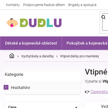
Přejít
Kontakty
Podporujeme Radost dětem
Brigády a spolupráce
Nej
na
obsah
Dětské a kojenecké oblečení
Pokojíček a kojenecká
Domů
Vychytávky a dárečky
Vtipné dárky pro maminky
P
Vtipné
Kategorie
Přeskočit
o
kategorie
s
Vyberte si
Vt
t
Hračkářství
r
👉
Zaregistru
a
n
Vyc
n
Cena