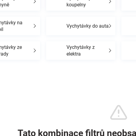
hyně
koupelny
hytávky na
Vychytávky do auta
il
hytávky ze
Vychytávky z
rady
elektra