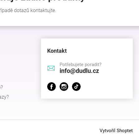
Kontakt
Potřebujete poradit?
info@dudlu.cz
p?
azy?
Vytvořil Shoptet