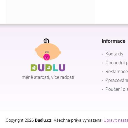
Z
á
p
Informace
a
t
Kontakty
í
Obchodní 
Reklamace 
méně starostí, více radostí
Zpracování
Poučení o 
Copyright 2026
Dudlu.cz
. Všechna práva vyhrazena.
Upravit nast