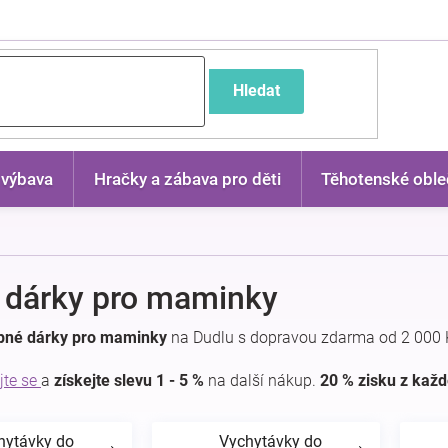
častější dotazy
Hledat
 výbava
Hračky a zábava pro děti
Těhotenské oble
 dárky pro maminky
ipné dárky pro maminky
na Dudlu s dopravou zdarma od 2 000 
jte se
a
získejte slevu 1 - 5 %
na další nákup.
20 % zisku z kaž
hytávky do
Vychytávky do