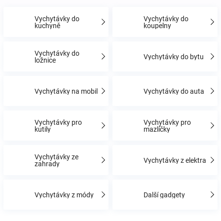
Vychytávky do
Vychytávky do
Hračky
kuchyně
koupelny
a
Vychytávky do
Vychytávky do bytu
ložnice
zábava
Vychytávky na mobil
Vychytávky do auta
pro
Vychytávky pro
Vychytávky pro
děti
kutily
mazlíčky
Těhotenské
Vychytávky ze
Vychytávky z elektra
zahrady
oblečení
Vychytávky z módy
Další gadgety
Novinky