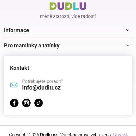
t
í
méně starostí, více radostí
Informace
Pro maminky a tatínky
Kontakt
Potřebujete poradit?
info@dudlu.cz
Copyright 2026
Dudlu.cz
. Všechna práva vyhrazena.
Upravit