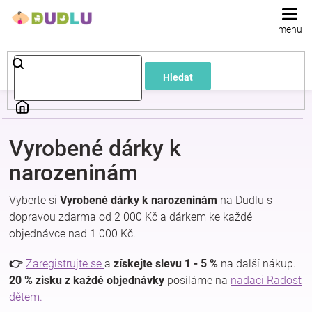
Přejít
na
obsah
Dětské
Hledat
a
kojenecké
Vyrobené dárky k
oblečení
narozeninám
Vyberte si
Vyrobené dárky k narozeninám
na Dudlu s
Pokojíček
dopravou zdarma od 2 000 Kč a dárkem ke každé
objednávce nad 1 000 Kč.
a
👉
Zaregistrujte se
a
získejte slevu 1 - 5 %
na další nákup.
kojenecká
20 % zisku z každé objednávky
posíláme na
nadaci Radost
dětem.
výbava