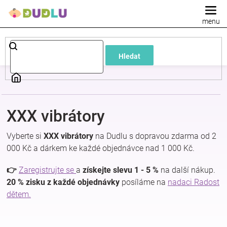
Přejít
na
obsah
Dětské
Hledat
a
kojenecké
XXX vibrátory
oblečení
Vyberte si
XXX vibrátory
na Dudlu s dopravou zdarma od 2
Pokojíček
000 Kč a dárkem ke každé objednávce nad 1 000 Kč.
👉
Zaregistrujte se
a
získejte slevu 1 - 5 %
na další nákup.
a
20 % zisku z každé objednávky
posíláme na
nadaci Radost
dětem.
kojenecká
výbava