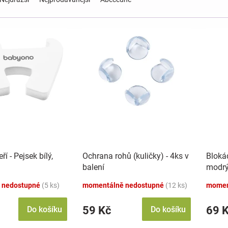
í - Pejsek bílý,
Ochrana rohů (kuličky) - 4ks v
Blokád
balení
modr
 nedostupné
(5 ks)
momentálně nedostupné
(12 ks)
momen
59 Kč
69 
Do košíku
Do košíku