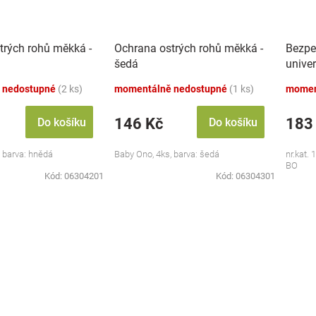
trých rohů měkká -
Ochrana ostrých rohů měkká -
Bezpe
šedá
univer
 nedostupné
(2 ks)
momentálně nedostupné
(1 ks)
momen
146 Kč
183
Do košíku
Do košíku
 barva: hnědá
Baby Ono, 4ks, barva: šedá
nr.kat.
BO
Kód:
06304201
Kód:
06304301