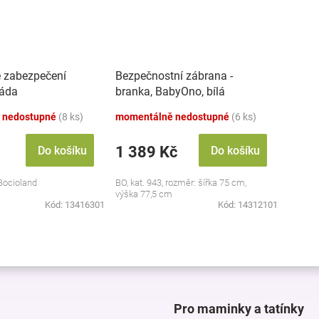
 zabezpečení
Bezpečnostní zábrana -
káda
branka, BabyOno, bílá
 nedostupné
(8 ks)
momentálně nedostupné
(6 ks)
1 389 Kč
Do košíku
Do košíku
 Bocioland
BO, kat. 943, rozměr: šířka 75 cm,
výška 77,5 cm
Kód:
13416301
Kód:
14312101
O
v
l
á
d
Pro maminky a tatínky