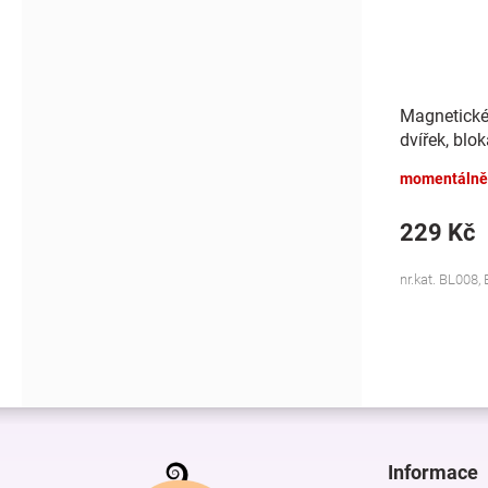
Magnetické
dvířek, blo
momentálně
229 Kč
nr.kat. BL008,
Z
á
p
Informace