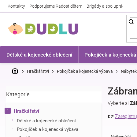
Přejít
Kontakty
Podporujeme Radost dětem
Brigády a spolupráce
Nej
na
obsah
Dětské a kojenecké oblečení
Pokojíček a kojenecká
Domů
Hračkářství
Pokojíček a kojenecká výbava
Nábytek
P
Zábra
Kategorie
Přeskočit
o
kategorie
s
Vyberte si
Zá
t
Hračkářství
r
👉
Zaregistru
Dětské a kojenecké oblečení
a
Ř
n
Pokojíček a kojenecká výbava
a
n
Nejlevnější