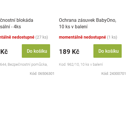
čnostní blokáda
Ochrana zásuvek BabyOno,
sální - 4ks
10 ks v balení
tálně nedostupné
(27 ks)
momentálně nedostupné
(1 ks)
 Kč
189 Kč
Do košíku
Do košíku
 1644, Bezpečnostní pomůcka,
Kod: 962/10, 10 ks v balení
Kód:
06506301
Kód:
24300701