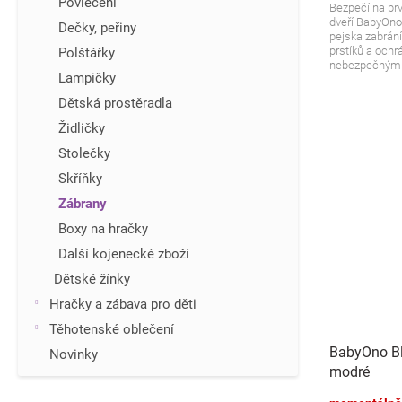
Povlečení
Bezpečí na pr
dveří BabyOno
Dečky, peřiny
pejska zabrán
prstíků a ochr
Polštářky
nebezpečnými 
Lampičky
Dětská prostěradla
Židličky
Stolečky
Skříňky
Zábrany
Boxy na hračky
Další kojenecké zboží
Dětské žínky
Hračky a zábava pro děti
Těhotenské oblečení
BabyOno Bl
Novinky
modré