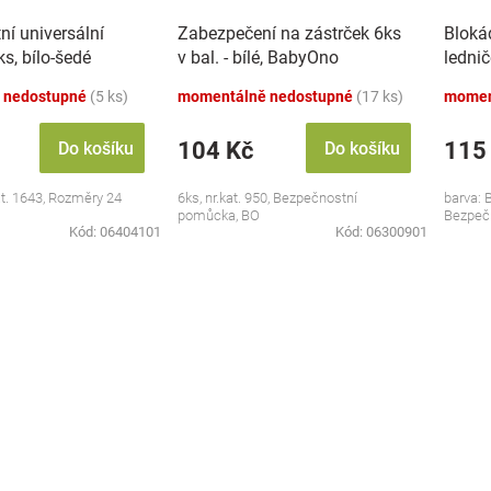
í universální
Zabezpečení na zástrček 6ks
Blokád
ks, bílo-šedé
v bal. - bílé, BabyOno
lednič
 nedostupné
(5 ks)
momentálně nedostupné
(17 ks)
momen
104 Kč
115
Do košíku
Do košíku
at. 1643, Rozměry 24
6ks, nr.kat. 950, Bezpečnostní
barva: B
pomůcka, BO
Bezpeč
Kód:
06404101
Kód:
06300901