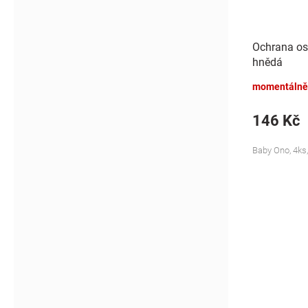
Ochrana os
hnědá
momentálně
146 Kč
Baby Ono, 4ks,