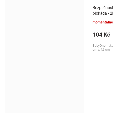
Bezpečnostn
blokáda - 2
momentálně
104 Kč
BabyOno, nr.k
cm x 4,6 cm