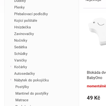
Dudlíky
z
í
Plenky
e
p
V
Přebalovací podložky
n
a
ý
í
n
Kojící polštáře
p
p
e
i
Hnízdečka
r
l
s
Zavinovačky
o
p
d
Nočníky
r
u
Sedátka
o
k
d
Schůdky
t
u
Vaničky
ů
k
Kočárky
t
Blokáda dveř
Autosedačky
ů
BabyOno
Nábytek do pokojíčku
momentálně
Postýlky
Mantinel do postýlky
49 Kč
Matrace