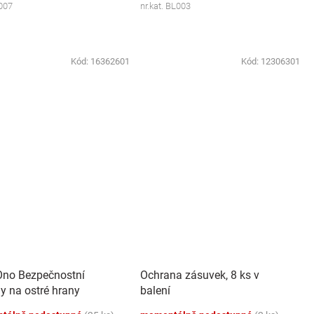
007
nr.kat. BL003
Kód:
16362601
Kód:
12306301
no Bezpečnostní
Ochrana zásuvek, 8 ks v
y na ostré hrany
balení