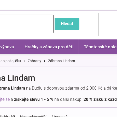
častější dotazy
Hledat
 výbava
Hračky a zábava pro děti
Těhotenské oble
 do pokojíčku
Zábrany
Zábrana Lindam
na Lindam
brana Lindam
na Dudlu s dopravou zdarma od 2 000 Kč a dárke
jte se
a
získejte slevu 1 - 5 %
na další nákup.
20 % zisku z kaž
Nejdražší
Nejprodávanější
Abecedně