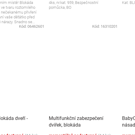
vním místě! Blokáda
4ks, nr.kat. 959, Bezpečnostní
Kat: BL
 ve tvaru roztomilého
pomůcka, BO
í nečekanému přivření
ání vaše děťátko před
nárazy. Snadno se...
Kód:
06462601
Kód:
16310201
okáda dveří -
Multifunkční zabezpečení
BabyO
dvířek, blokáda
násad