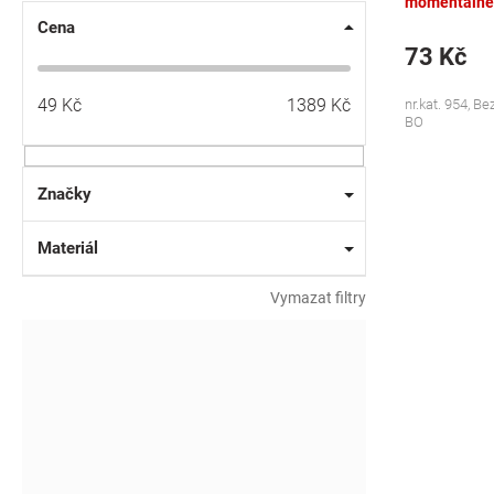
momentálně
Cena
73 Kč
49
Kč
1389
Kč
nr.kat. 954, 
BO
Značky
Materiál
Vymazat filtry