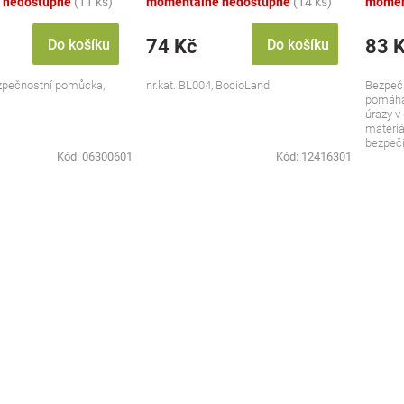
 nedostupné
(11 ks)
momentálně nedostupné
(14 ks)
momen
74 Kč
83 
Do košíku
Do košíku
Bezpečnostní pomůcka,
nr.kat. BL004, BocioLand
Bezpečn
pomáhaj
úrazy v
materiál
bezpečí
Kód:
06300601
Kód:
12416301