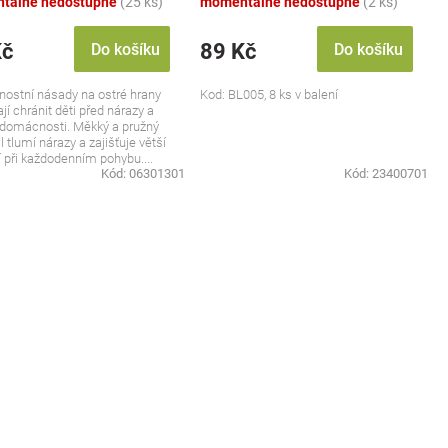
tálně nedostupné
(25 ks)
momentálně nedostupné
(2 ks)
Kč
89 Kč
Do košíku
Do košíku
ostní násady na ostré hrany
Kod: BL005, 8 ks v balení
í chránit děti před nárazy a
 domácnosti. Měkký a pružný
 tlumí nárazy a zajišťuje větší
 při každodenním pohybu....
Kód:
06301301
Kód:
23400701