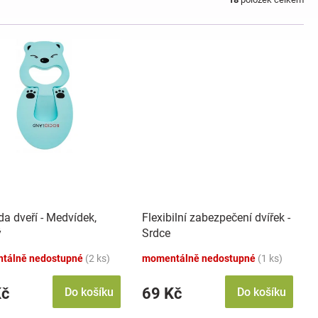
a dveří - Medvídek,
Flexibilní zabezpečení dvířek -
ý
Srdce
tálně nedostupné
(2 ks)
momentálně nedostupné
(1 ks)
Kč
69 Kč
Do košíku
Do košíku