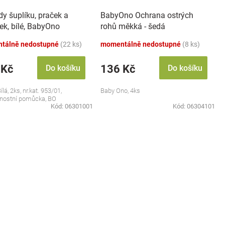
y šuplíku, praček a
BabyOno Ochrana ostrých
ek, bílé, BabyOno
rohů měkká - šedá
tálně nedostupné
(22 ks)
momentálně nedostupné
(8 ks)
 Kč
136 Kč
Do košíku
Do košíku
ílá, 2ks, nr.kat. 953/01,
Baby Ono, 4ks
nostní pomůcka, BO
Kód:
06301001
Kód:
06304101