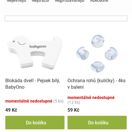
Nejlevnější
Nejdražší
Nejprodávanější
Abecedně
z
e
Hračky
n
í
a
V
p
ý
r
p
o
zábava
i
d
s
u
pro
p
k
r
t
děti
o
ů
Blokáda dveří - Pejsek bílý,
Ochrana rohů (kuličky) - 4ks
d
BabyOno
v balení
u
Těhotenské
k
momentálně nedostupné
momentálně nedostupné
(5 ks)
t
(12 ks)
oblečení
ů
49 Kč
59 Kč
Do košíku
Do košíku
Novinky