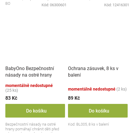
BO
Kód:
06300601
Kód:
12416301
BabyOno Bezpečnostní
Ochrana zásuvek, 8 ks v
násady na ostré hrany
balení
momentálně nedostupné
momentálně nedostupné
(2 ks)
(25 ks)
83 Kč
89 Kč
Do košíku
Do košíku
Bezpečnostní násady na ostré
Kod: BL005, 8 ks v balení
hrany pomáhají chránit děti před