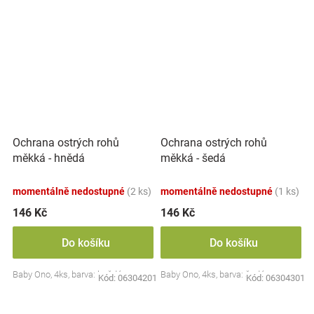
Ochrana ostrých rohů
Ochrana ostrých rohů
měkká - hnědá
měkká - šedá
momentálně nedostupné
(2 ks)
momentálně nedostupné
(1 ks)
146 Kč
146 Kč
Do košíku
Do košíku
Baby Ono, 4ks, barva: hnědá
Baby Ono, 4ks, barva: šedá
Kód:
06304201
Kód:
06304301