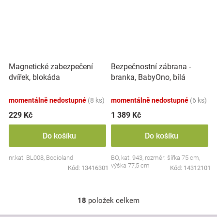
Magnetické zabezpečení
Bezpečnostní zábrana -
dvířek, blokáda
branka, BabyOno, bílá
momentálně nedostupné
(8 ks)
momentálně nedostupné
(6 ks)
229 Kč
1 389 Kč
Do košíku
Do košíku
nr.kat. BL008, Bocioland
BO, kat. 943, rozměr: šířka 75 cm,
výška 77,5 cm
Kód:
13416301
Kód:
14312101
18
položek celkem
O
v