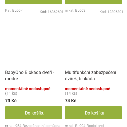
Kat: BL007
nr.kat. BL003
Kód:
16362601
Kód:
12306301
BabyOno Blokáda dveří -
Multifunkční zabezpečení
modré
dvířek, blokáda
momentálně nedostupné
momentálně nedostupné
(11 ks)
(14 ks)
73 Kč
74 Kč
Do košíku
Do košíku
nr.kat. 954, Bezpečnostní pomůcka,
nr.kat. BL004, BocioLand