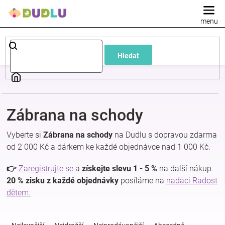
Přejít
na
obsah
Dětské
Hledat
a
kojenecké
Zábrana na schody
oblečení
Vyberte si
Zábrana na schody
na Dudlu s dopravou zdarma
Pokojíček
od 2 000 Kč a dárkem ke každé objednávce nad 1 000 Kč.
👉
Zaregistrujte se
a
získejte slevu 1 - 5 %
na další nákup.
a
20 % zisku z každé objednávky
posíláme na
nadaci Radost
dětem.
kojenecká
Ř
a
výbava