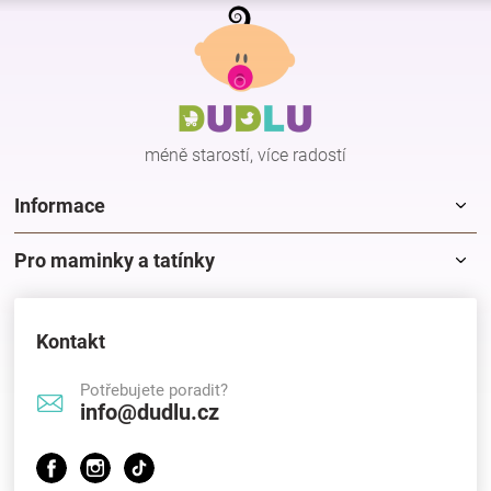
Z
l
á
á
p
d
a
a
c
t
í
í
p
méně starostí, více radostí
r
v
k
Informace
y
v
Pro maminky a tatínky
ý
p
i
s
Kontakt
u
Potřebujete poradit?
info@dudlu.cz