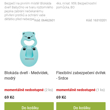
Bezpečí na prvním místě! Blokáda
4ks, nr.kat. 959, Bezpečnostní
Značky
dveří BabyOno ve tvaru roztomilého
pomůcka, BO
pejska zabrání nečekanému
přivření prstíků a ochrání vaše
Blog
děťátko před nebezpečnými nárazy.
Kód:
06462601
Kód:
16310201
Snadno se...
Hračkářství
Přihlášení
Blokáda dveří - Medvídek,
Flexibilní zabezpečení dvířek
modrý
- Srdce
momentálně nedostupné
(2 ks)
momentálně nedostupné
(1 ks)
69 Kč
69 Kč
Do košíku
Do košíku