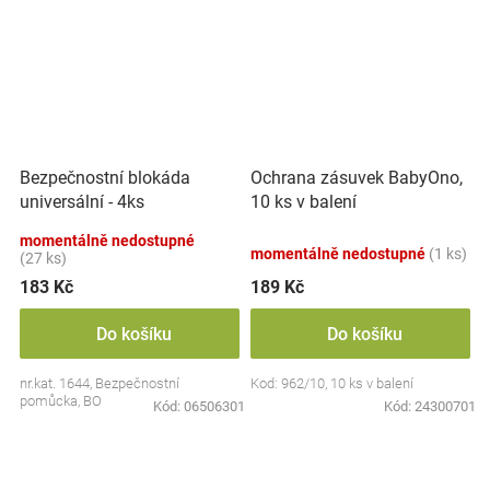
Bezpečnostní blokáda
Ochrana zásuvek BabyOno,
universální - 4ks
10 ks v balení
momentálně nedostupné
momentálně nedostupné
(1 ks)
(27 ks)
183 Kč
189 Kč
Do košíku
Do košíku
nr.kat. 1644, Bezpečnostní
Kod: 962/10, 10 ks v balení
pomůcka, BO
Kód:
06506301
Kód:
24300701