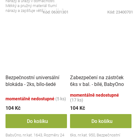
nárazy a úrazy v domácnosti.
Měkký a pružný materiál tlumí
nárazy a zajišťuje větší bezpečí při
Kód:
06301301
Kód:
23400701
každodenním pohybu....
Bezpečnostní universální
Zabezpečení na zástrček
blokáda - 2ks, bílo-šedé
6ks v bal. - bílé, BabyOno
momentálně nedostupné
momentálně nedostupné
(5 ks)
(17 ks)
104 Kč
104 Kč
Do košíku
Do košíku
BabyOno, nr.kat. 1643, Rozměry 24
6ks, nr.kat. 950, Bezpečnostní