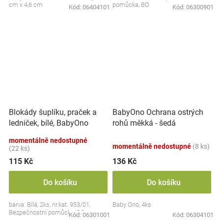
cm x 4,6 cm
pomůcka, BO
Kód:
06404101
Kód:
06300901
Blokády šuplíku, praček a
BabyOno Ochrana ostrých
ledniček, bílé, BabyOno
rohů měkká - šedá
momentálně nedostupné
momentálně nedostupné
(8 ks)
(22 ks)
115 Kč
136 Kč
Do košíku
Do košíku
barva: Bílá, 2ks, nr.kat. 953/01,
Baby Ono, 4ks
Bezpečnostní pomůcka, BO
Kód:
06301001
Kód:
06304101