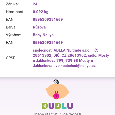
Záruka
:
24
Hmotnost
:
0.092 kg
EAN
:
8596309331669
Barva
:
Růžová
Výrobce
:
Baby Nellys
EAN
:
8596309331669
společnosti ADELAINE trade s.r.o.., IČ:
28613902, DIČ: CZ 28613902, sídlo: Mosty
GPSR
:
u Jablunkova 799, 739 98 Mosty u
Jablunkova | velkoobchod@nellys.cz
Z
á
p
a
t
í
méně starostí, více radostí