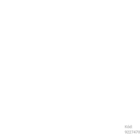
Kód:
Kód:
9227110
9227470