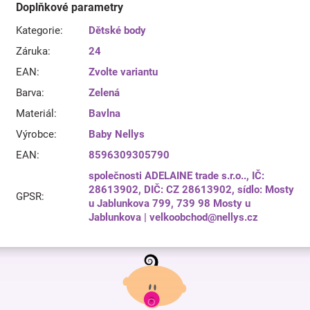
Doplňkové parametry
Kategorie
:
Dětské body
Záruka
:
24
EAN
:
Zvolte variantu
Barva
:
Zelená
Materiál
:
Bavlna
Výrobce
:
Baby Nellys
EAN
:
8596309305790
společnosti ADELAINE trade s.r.o.., IČ:
28613902, DIČ: CZ 28613902, sídlo: Mosty
GPSR
:
u Jablunkova 799, 739 98 Mosty u
Jablunkova | velkoobchod@nellys.cz
Z
á
p
a