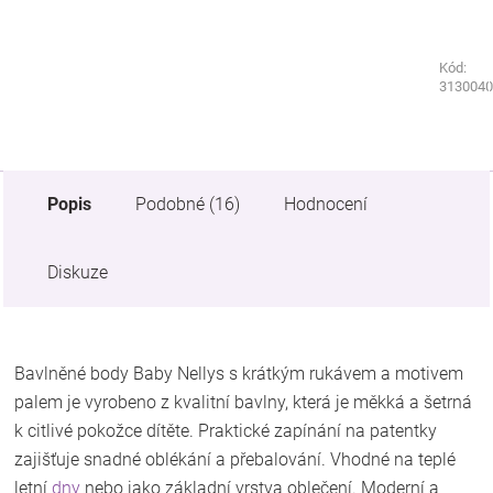
Kód:
Kód:
9227170
3130040
Popis
Podobné (16)
Hodnocení
Diskuze
Bavlněné body Baby Nellys s krátkým rukávem a motivem
palem je vyrobeno z kvalitní bavlny, která je měkká a šetrná
k citlivé pokožce dítěte. Praktické zapínání na patentky
zajišťuje snadné oblékání a přebalování. Vhodné na teplé
letní
dny
nebo jako základní vrstva oblečení. Moderní a