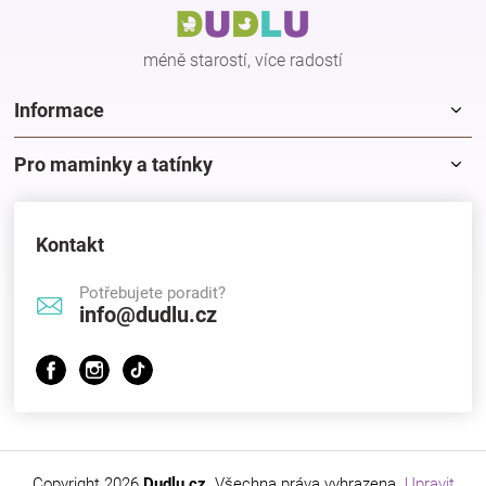
t
í
méně starostí, více radostí
Informace
Pro maminky a tatínky
Kontakt
Potřebujete poradit?
info@dudlu.cz
Copyright 2026
Dudlu.cz
. Všechna práva vyhrazena.
Upravit