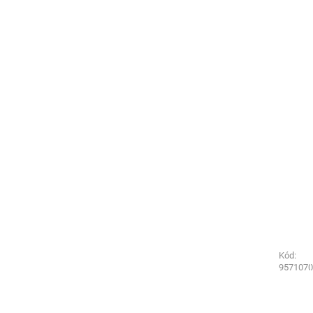
Kód:
Kód:
9561070
9571070