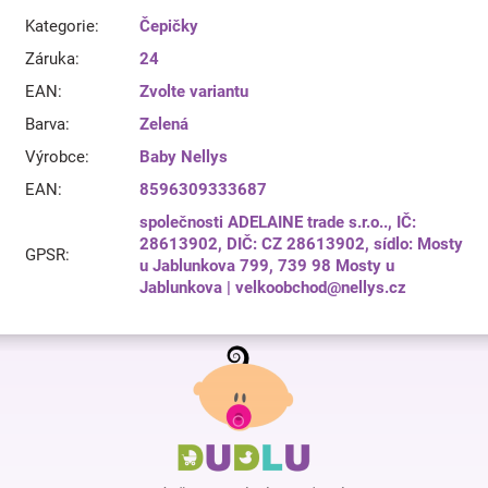
Kategorie
:
Čepičky
Záruka
:
24
EAN
:
Zvolte variantu
Barva
:
Zelená
Výrobce
:
Baby Nellys
EAN
:
8596309333687
společnosti ADELAINE trade s.r.o.., IČ:
28613902, DIČ: CZ 28613902, sídlo: Mosty
GPSR
:
u Jablunkova 799, 739 98 Mosty u
Jablunkova | velkoobchod@nellys.cz
Z
á
p
a
t
í