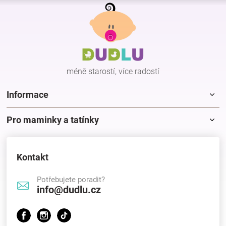
Z
á
p
a
t
í
méně starostí, více radostí
Informace
Pro maminky a tatínky
Kontakt
Potřebujete poradit?
info@dudlu.cz