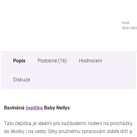
Kód:
Kód:
9071330
9041380
Popis
Podobné (16)
Hodnocení
Diskuze
Bavlněná
čepička
Baby Nellys
Tato čepička je ideální pro každodenní nošení na procházky,
do školky i na cesty. Díky pružnému zpracování dobře drží a