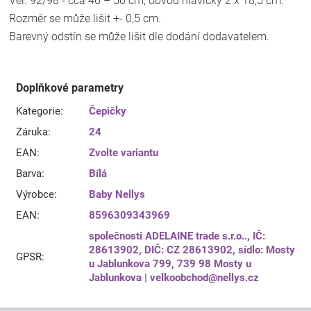
Vel. 92/98 - cca 46 – 50 cm, obvod hlavičky 2 x 18,5 cm.
Rozměr se může lišit +- 0,5 cm.
Barevný odstín se může lišit dle dodání dodavatelem.
Doplňkové parametry
Kategorie
:
Čepičky
Záruka
:
24
EAN
:
Zvolte variantu
Barva
:
Bílá
Výrobce
:
Baby Nellys
EAN
:
8596309343969
společnosti ADELAINE trade s.r.o.., IČ:
28613902, DIČ: CZ 28613902, sídlo: Mosty
GPSR
:
u Jablunkova 799, 739 98 Mosty u
Jablunkova | velkoobchod@nellys.cz