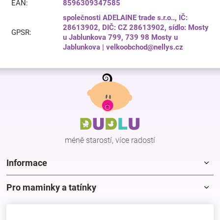
EAN
:
8596309347585
společnosti ADELAINE trade s.r.o.., IČ:
28613902, DIČ: CZ 28613902, sídlo: Mosty
GPSR
:
u Jablunkova 799, 739 98 Mosty u
Jablunkova | velkoobchod@nellys.cz
Z
á
p
a
t
í
méně starostí, více radostí
Informace
Pro maminky a tatínky