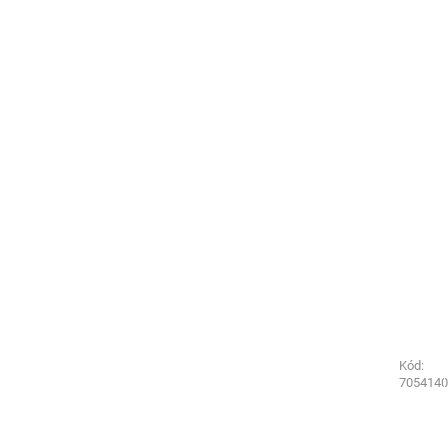
Kód:
Kód:
7054170
7054140