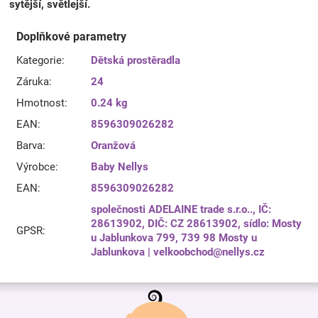
sytější, světlejší.
Doplňkové parametry
Kategorie
:
Dětská prostěradla
Záruka
:
24
Hmotnost
:
0.24 kg
EAN
:
8596309026282
Barva
:
Oranžová
Výrobce
:
Baby Nellys
EAN
:
8596309026282
společnosti ADELAINE trade s.r.o.., IČ:
28613902, DIČ: CZ 28613902, sídlo: Mosty
GPSR
:
u Jablunkova 799, 739 98 Mosty u
Jablunkova | velkoobchod@nellys.cz
Z
á