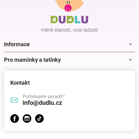
p
a
t
í
méně starostí, více radostí
Informace
Pro maminky a tatínky
Kontakt
Potřebujete poradit?
info@dudlu.cz