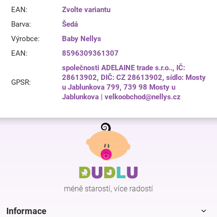
EAN
:
Zvolte variantu
Barva
:
Šedá
Výrobce
:
Baby Nellys
EAN
:
8596309361307
společnosti ADELAINE trade s.r.o.., IČ:
28613902, DIČ: CZ 28613902, sídlo: Mosty
GPSR
:
u Jablunkova 799, 739 98 Mosty u
Jablunkova | velkoobchod@nellys.cz
Z
á
p
a
t
í
méně starostí, více radostí
Informace