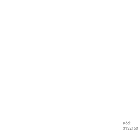
Kód:
Kód:
2011920
3132150